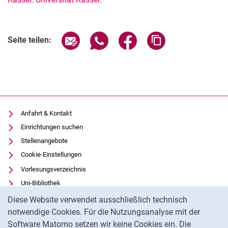
Seite über E-Mail teilen
Seite über WhatsApp teilen (exter
Seite über Facebook teile
Adresse der Seite
Seite teilen:
Anfahrt & Kontakt
Einrichtungen suchen
Stellenangebote
Cookie-Einstellungen
Vorlesungsverzeichnis
Uni-Bibliothek
Cookie-Hinweis
Moodle
Diese Website verwendet ausschließlich technisch
Panopto
notwendige Cookies. Für die Nutzungsanalyse mit der
Software Matomo setzen wir keine Cookies ein. Die
Datenschutz