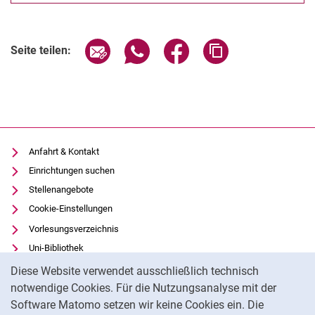
Seite über E-Mail teilen
Seite über WhatsApp teilen (exter
Seite über Facebook teile
Adresse der Seite
Seite teilen:
Anfahrt & Kontakt
Einrichtungen suchen
Stellenangebote
Cookie-Einstellungen
Vorlesungsverzeichnis
Uni-Bibliothek
Cookie-Hinweis
Moodle
Diese Website verwendet ausschließlich technisch
Panopto
notwendige Cookies. Für die Nutzungsanalyse mit der
Software Matomo setzen wir keine Cookies ein. Die
Datenschutz