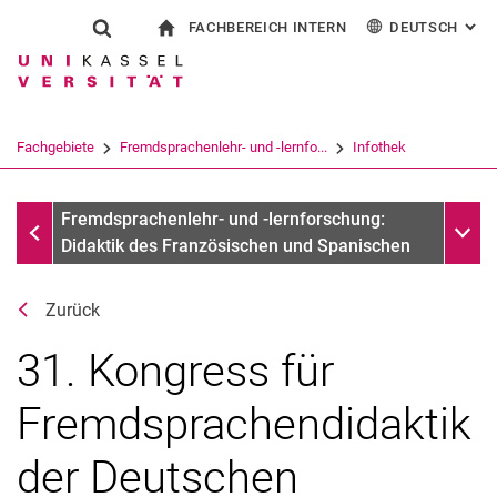
FACHBEREICH INTERN
DEUTSCH
: AL
Springe direkt zu: Inhalt
Springe direkt zu: Suche
Springe direkt zu: Hauptnav
zur Startseite
Suchformular
Suchbegriff
Für Beschäftigte
English
Español
Français
Suchmaschine
Fachgebiete
Fremdsprachenlehr- und -lernfo...
Infothek
Italiano
Suchen (öffnet externen Link in einem 
Termine
Unter
Fremdsprachenlehr- und -lernforschung:
Didaktik des Französischen und Spanischen
Zurück
31. Kongress für
Fremdsprachendidaktik
der Deutschen