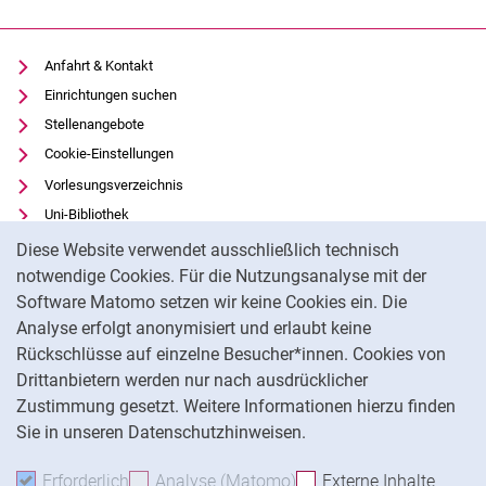
Anfahrt & Kontakt
Einrichtungen suchen
Stellenangebote
Cookie-Einstellungen
Vorlesungsverzeichnis
Uni-Bibliothek
Cookie-Hinweis
Moodle
Diese Website verwendet ausschließlich technisch
Panopto
notwendige Cookies. Für die Nutzungsanalyse mit der
Software Matomo setzen wir keine Cookies ein. Die
Datenschutz
Analyse erfolgt anonymisiert und erlaubt keine
Barrierefreiheit
Rückschlüsse auf einzelne Besucher*innen. Cookies von
Transparenter KI-Einsatz
Drittanbietern werden nur nach ausdrücklicher
Impressum
Zustimmung gesetzt. Weitere Informationen hierzu finden
Sie in unseren Datenschutzhinweisen.
Na
Erforderlich
Erforderliche Cookies akzeptieren
Analyse (Matomo)
Analyse-Cookies akzepti
Externe Inhalte
: Exte