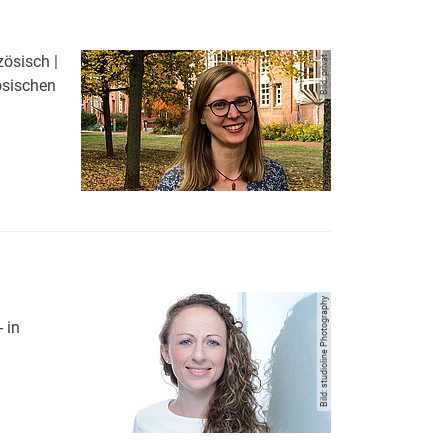
zösisch |
Bild: privat
ösischen
Literaturwissenschaft Französisch | Fremdsprachenlehr- und -l
Bild: studioline Photography
 in