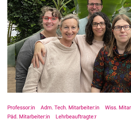
Professor:in
Adm. Tech. Mitarbeiter:in
Wiss. Mitar
Päd. Mitarbeiter:in
Lehrbeauftragte:r