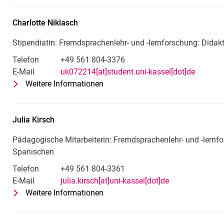
Charlotte
Niklasch
Stipendiatin: Fremdsprachenlehr- und -lernforschung: Dida
Telefon
+49 561 804-3376
E-Mail
uk072214[at]student.uni-kassel[dot]de
Weitere Informationen
zu Charlotte Niklasch
Stipendiatin: Fremdsprachenlehr-
Julia
Kirsch
Pädagogische Mitarbeiterin: Fremdsprachenlehr- und -lernf
Spanischen
Telefon
+49 561 804-3361
E-Mail
julia.kirsch[at]uni-kassel[dot]de
Weitere Informationen
zu Julia Kirsch
Pädagogische Mitarbeiterin: Frem