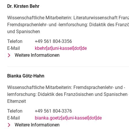
Dr.
Kirsten
Behr
Wissenschaftliche Mitarbeiterin: Literaturwissenschaft Fran
Fremdsprachenlehr- und -lernforschung: Didaktik des Franz
und Spanischen
Telefon
+49 561 804-3356
E-Mail
kbehr[at]uni-kassel[dot]de
Weitere Informationen
zu Dr. Kirsten Behr
Wissenschaftliche Mitarbeiterin: 
Bianka
Götz-Hahn
Wissenschaftliche Mitarbeiterin: Fremdsprachenlehr- und -
lernforschung: Didaktik des Französischen und Spanischen -
Elternzeit
Telefon
+49 561 804-3376
E-Mail
bianka.goetz[at]uni-kassel[dot]de
Weitere Informationen
zu Bianka Götz-Hahn