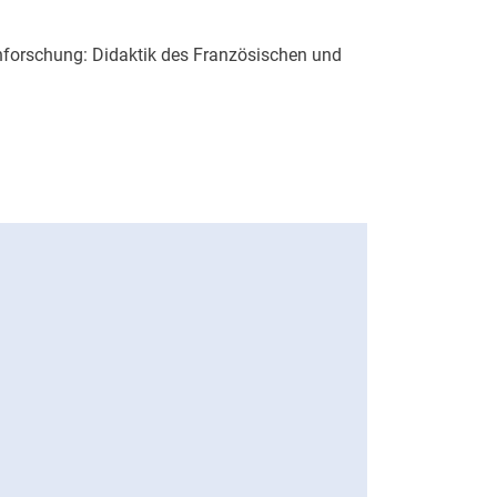
nforschung: Didaktik des Französischen und
emdsprachenlehr- und -lernforschung: Didaktik des Französisc