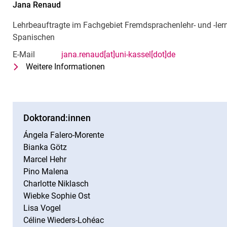
Jana
Renaud
Lehrbeauftragte im Fachgebiet Fremdsprachenlehr- und -ler
Spanischen
E-Mail
jana.renaud[at]uni-kassel[dot]de
Weitere Informationen
zu Jana Renaud
Lehrbeauftragte im Fachgebiet Fr
Doktorand:innen
Ángela Falero-Morente
Bianka Götz
Marcel Hehr
Pino Malena
Charlotte Niklasch
Wiebke Sophie Ost
Lisa Vogel
Céline Wieders-Lohéac