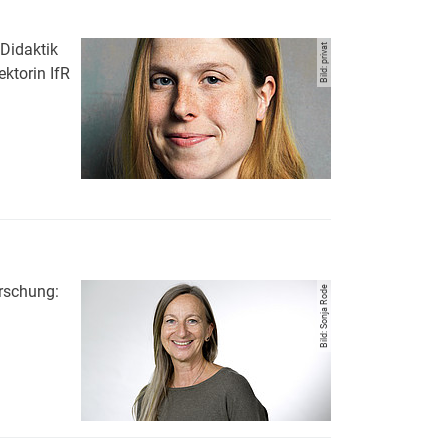
Didaktik
Bild: privat
ktorin IfR
lehr- und -lernforschung: Didaktik des Französischen und Spani
orschung:
Bild: Sonja Rode
sprachenlehr- und -lernforschung: Didaktik des Französischen 