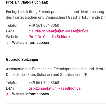
Prof. Dr.
Claudia
Schlaak
Fachgebietsleitung Fremdsprachenlehr- und -lernforschung: 
des Französischen und Spanischen | Geschäftsführende Dire
Telefon
+49 561 804-3360
E-Mail
claudia.schlaak[at]uni-kassel[dot]de
Website
Prof. Dr. Claudia Schlaak
Weitere Informationen
zu Prof. Dr. Claudia Schlaak
Fachgebietsleitung Fremdsprachen
Gabriele
Spitzinger
Assistentin des Fachgebiets Fremdsprachenlehr- und -lernf
Didaktik des Französischen und Spanischen | IfR
Telefon
+49 561 804-3368
E-Mail
gspitzinger[at]uni-kassel[dot]de
Weitere Informationen
zu Gabriele Spitzinger
Assistentin des Fachgebiets Fremd