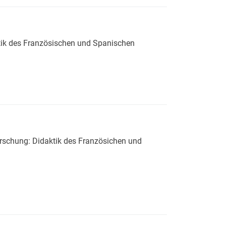
ktik des Französischen und Spanischen
 und -lernforschung: Didaktik des Französischen und Spanische
orschung: Didaktik des Französichen und
dsprachenlehr- und -lernforschung: Didaktik des Französichen 