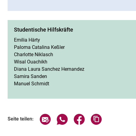
Studentische Hilfskräfte
Emilia Härty
Paloma Catalina Keßler
Charlotte Niklasch
Wisal Ouachikh
Diana Laura Sanchez Hernandez
Samira Sanden
Manuel Schmidt
Seite über E-Mail teilen
Seite über WhatsApp teilen (exte
Seite über Facebook teil
Adresse der Sei
Seite teilen: