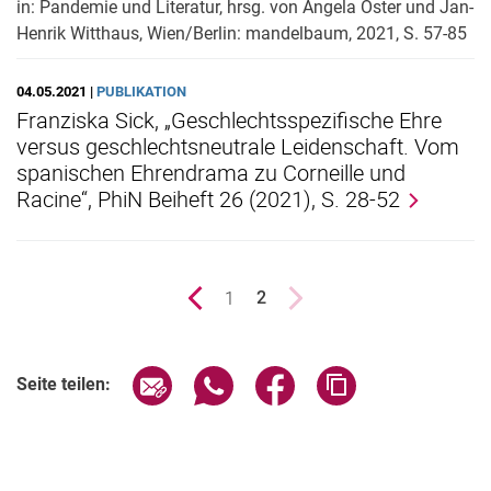
in: Pandemie und Literatur, hrsg. von Angela Oster und Jan-
Henrik Witthaus, Wien/Berlin: mandelbaum, 2021, S. 57-85
04.05.2021 |
PUBLIKATION
Franziska Sick, „Geschlechtsspezifische Ehre
versus geschlechtsneutrale Leidenschaft. Vom
spanischen Ehrendrama zu Corneille und
Racine“, PhiN Beiheft 26 (2021), S. 28-52
vorherige Seite
Seite
1
nächste Seite
2
()
Seite über E-Mail teilen
Seite über WhatsApp teilen (exter
Seite über Facebook teile
Adresse der Seite
Seite teilen: