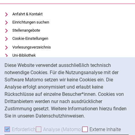
Anfahrt & Kontakt
Einrichtungen suchen
Stellenangebote
Cookie-Einstellungen
Vorlesungsverzeichnis
Uni-Bibliothek
Cookie-Hinweis
Moodle
Diese Website verwendet ausschließlich technisch
Panopto
notwendige Cookies. Für die Nutzungsanalyse mit der
Software Matomo setzen wir keine Cookies ein. Die
Datenschutz
Analyse erfolgt anonymisiert und erlaubt keine
Barrierefreiheit
Rückschlüsse auf einzelne Besucher*innen. Cookies von
Transparenter KI-Einsatz
Drittanbietern werden nur nach ausdrücklicher
Impressum
Zustimmung gesetzt. Weitere Informationen hierzu finden
Sie in unseren Datenschutzhinweisen.
Na
Erforderlich
Erforderliche Cookies akzeptieren
Analyse (Matomo)
Analyse-Cookies akzepti
Externe Inhalte
: Exte