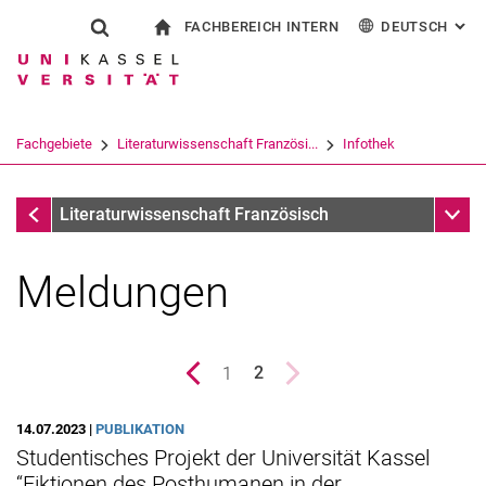
FACHBEREICH INTERN
DEUTSCH
: AL
Springe direkt zu: Inhalt
Springe direkt zu: Suche
Springe direkt zu: Hauptnav
zur Startseite
Suchformular
Suchbegriff
Für Beschäftigte
English
Español
Français
Suchmaschine
Fachgebiete
Literaturwissenschaft Französi...
Infothek
Italiano
Suchen (öffnet externen Link in einem 
Infothek
Unter
Literaturwissenschaft Französisch
Meldungen
vorherige Seite
Seite
1
nächste Seite
2
()
14.07.2023 |
PUBLIKATION
Studentisches Projekt der Universität Kassel
“Fiktionen des Posthumanen in der