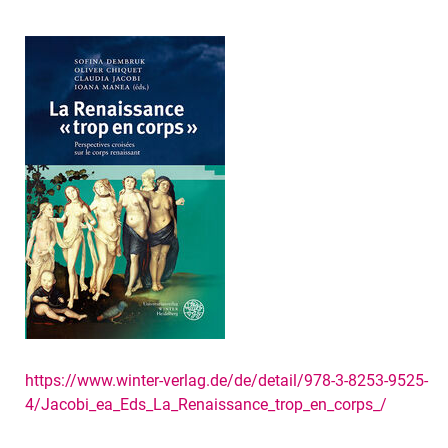
https://www.winter-verlag.de/de/detail/978-3-8253-9525-
4/Jacobi_ea_Eds_La_Renaissance_trop_en_corps_/