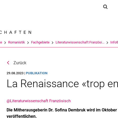
Springe direkt zu: Inhalt
Springe direkt zu: Suche
Springe direkt zu: Hauptnav
Suchf
Suchmas
te
Romanistik
Fachgebiete
Literaturwissenschaft Französi...
Info
Zurück
29.08.2023 |
PUBLIKATION
La Renaissance «trop e
@Literaturwissenschaft Französisch
Die Mitherausgeberin Dr. Sofina Dembruk wird im Oktobe
veröffentlichen.