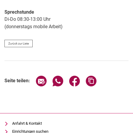
Sprechstunde
Di-Do 08:30-13:00 Uhr
(donnerstags mobile Arbeit)
Zurück zur Liste
Seite über E-Mail teilen
Seite über WhatsApp teilen (exter
Seite über Facebook teile
Adresse der Seite
Seite teilen:
Anfahrt & Kontakt
Einrichtungen suchen