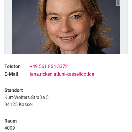
Telefon
+49 561 804-3372
E-Mail
jana.ricken[at]uni-kassel[dot]de
Standort
Kurt-Wolters-Straße 5
34125
Kassel
Raum
4009