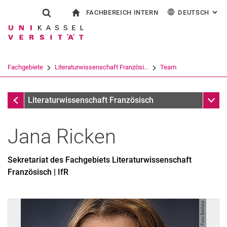
FACHBEREICH INTERN
DEUTSCH
: AL
Springe direkt zu: Inhalt
Springe direkt zu: Suche
Springe direkt zu: Hauptnav
zur Startseite
Suchformular
Suchbegriff
Für Beschäftigte
English
Español
Français
Suchmaschine
Fachgebiete
Literaturwissenschaft Französi...
Team
Italiano
Suchen (öffnet externen Link in einem 
Team
Unter
Literaturwissenschaft Französisch
Jana
Ricken
Sekretariat des Fachgebiets Literaturwissenschaft
Französisch | IfR
Bild: Foto Bethke