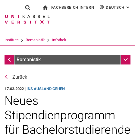
FACHBEREICH INTERN
DEUTSCH
: AL
Springe direkt zu: Inhalt
Springe direkt zu: Suche
Springe direkt zu: Hauptnav
zur Startseite
Suchformular
Suchbegriff
Für Beschäftigte
English
Español
Français
Suchmaschine
Institute
Romanistik
Infothek
Italiano
Suchen (öffnet externen Link in einem 
Meldungen
Unter
Romanistik
Zurück
17.03.2022 |
INS AUSLAND GEHEN
Neues
Stipendienprogramm
für Bachelorstudierende