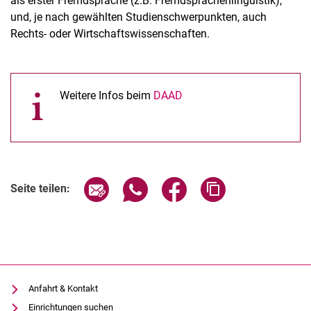
als erster Fremdsprache (z.B. Fremdsprachenlinguistik),
und, je nach gewählten Studienschwerpunkten, auch
Rechts- oder Wirtschaftswissenschaften.
Weitere Infos beim
DAAD
Seite über E-Mail teilen
Seite über WhatsApp teilen (exter
Seite über Facebook teile
Adresse der Seite
Seite teilen:
Anfahrt & Kontakt
Einrichtungen suchen