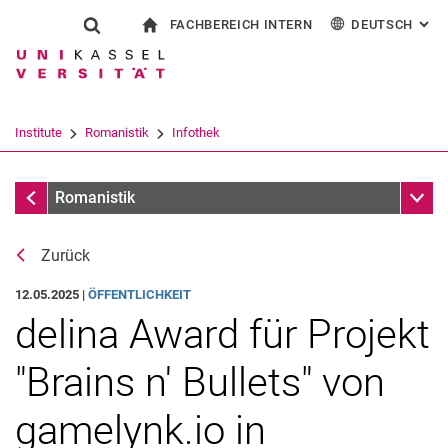
FACHBEREICH INTERN
DEUTSCH
: AL
Springe direkt zu: Inhalt
Springe direkt zu: Suche
Springe direkt zu: Hauptnav
zur Startseite
Suchformular
Suchbegriff
Für Beschäftigte
English
Español
Français
Suchmaschine
Institute
Romanistik
Infothek
Italiano
Suchen (öffnet externen Link in einem 
Meldungen
Unter
Romanistik
Zurück
12.05.2025 |
ÖFFENTLICHKEIT
delina Award für Projekt
"Brains n' Bullets" von
gamelynk.io in