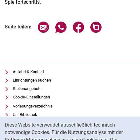
Spielfortschritts.
Seite über E-Mail teilen
Seite über WhatsApp teilen (exter
Seite über Facebook teile
Adresse der Seite
Seite teilen:
Anfahrt & Kontakt
Einrichtungen suchen
Stellenangebote
Cookie-Einstellungen
Vorlesungsverzeichnis
Uni-Bibliothek
Cookie-Hinweis
Moodle
Diese Website verwendet ausschließlich technisch
Panopto
notwendige Cookies. Für die Nutzungsanalyse mit der
Software Matomo setzen wir keine Cookies ein. Die