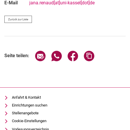
E-Mail
jana.renaud[at]uni-kassel[dot]de
Zurück zur Liste
Seite über E-Mail teilen
Seite über WhatsApp teilen (exter
Seite über Facebook teile
Adresse der Seite
Seite teilen:
Anfahrt & Kontakt
Einrichtungen suchen
Stellenangebote
Cookie-Einstellungen
Vorlesungsverzeichnis