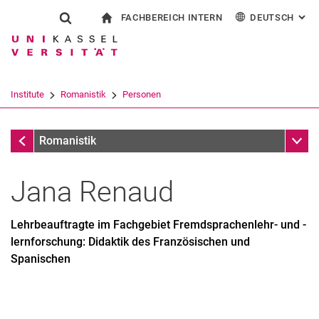
FACHBEREICH INTERN
DEUTSCH
: AL
Springe direkt zu: Inhalt
Springe direkt zu: Suche
Springe direkt zu: Hauptnav
zur Startseite
Suchformular
Suchbegriff
Für Beschäftigte
English
Español
Français
Suchmaschine
Institute
Romanistik
Personen
Italiano
Suchen (öffnet externen Link in einem 
Personen
Unter
Romanistik
Jana
Renaud
Lehrbeauftragte im Fachgebiet Fremdsprachenlehr- und -
lernforschung: Didaktik des Französischen und
Spanischen