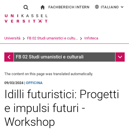
FACHBEREICH INTERN
ITALIANO
: AL
Jump directly to: content
Jump directly to: search
Jump directly to: main navi
alla pagina iniziale
Show search form
Search term
Per i dipendenti
Deutsch
English
Español
Search engine
Università
FB 02 Studi umanistici e cultu...
Infoteca
Français
Search (opens an external link in a ne
Infoteca
Sub n
FB 02 Studi umanistici e culturali
The content on this page was translated automatically.
09/03/2024 |
OFFICINA
Idilli futuristici: Progetti
e impulsi futuri -
Workshop