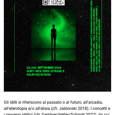
Gli idilli si riferiscono al passato o al futuro, all'arcadia,
all'eterotopia e/o all'elisia (cfr. Jablonski 2018). I concetti e
i processi idillici (cfr. Gerstner/Heller/Schmitt 2022), da cui