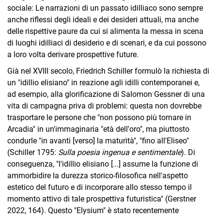
sociale: Le narrazioni di un passato idilliaco sono sempre
anche riflessi degli ideali e dei desideri attuali, ma anche
delle rispettive paure da cui si alimenta la messa in scena
di luoghi idilliaci di desiderio e di scenari, e da cui possono
a loro volta derivare prospettive future.
Già nel XVIII secolo, Friedrich Schiller formulò la richiesta di
un "idillio elisiano" in reazione agli idilli contemporanei e,
ad esempio, alla glorificazione di Salomon Gessner di una
vita di campagna priva di problemi: questa non dovrebbe
trasportare le persone che "non possono più tornare in
Arcadia" in un'immaginaria "età dell'oro", ma piuttosto
condurle "in avanti [verso] la maturità", "fino all'Eliseo"
(Schiller 1795:
Sulla poesia ingenua e sentimentale
). Di
conseguenza, "l'idillio elisiano [...] assume la funzione di
ammorbidire la durezza storico-filosofica nell'aspetto
estetico del futuro e di incorporare allo stesso tempo il
momento attivo di tale prospettiva futuristica" (Gerstner
2022, 164). Questo "Elysium" è stato recentemente