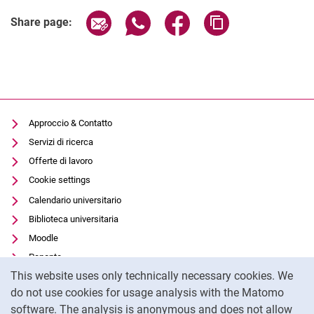
Share page via email
Share page via WhatsApp (extern
Share page via Facebook 
Copy page addres
Share page:
Approccio & Contatto
Servizi di ricerca
Offerte di lavoro
Cookie settings
Calendario universitario
Biblioteca universitaria
Moodle
Panopto
Cookie Notice
This website uses only technically necessary cookies. We
Protezione dei dati
do not use cookies for usage analysis with the Matomo
Accessibilità
software. The analysis is anonymous and does not allow