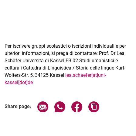
Per iscrivere gruppi scolastici o iscrizioni individuali e per
ulteriori informazioni, si prega di contattare: Prof. Dr Lea
Schäfer Università di Kassel FB 02 Studi umanistici e
culturali Cattedra di Linguistica / Storia delle lingue Kurt-
Wolters-Str. 5, 34125 Kassel
lea.schaefer[at]uni-
kassel[dot]de
Related Links
Share page via email
Share page via WhatsApp (extern
Share page via Facebook 
Copy page addres
Share page: