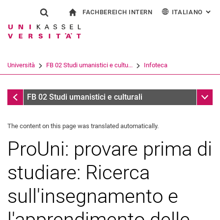
FACHBEREICH INTERN
ITALIANO
: AL
Jump directly to: content
Jump directly to: search
Jump directly to: main navi
alla pagina iniziale
Show search form
Search term
Per i dipendenti
Deutsch
English
Español
Search engine
Università
FB 02 Studi umanistici e cultu...
Infoteca
Français
Search (opens an external link in a ne
Infoteca
Sub n
FB 02 Studi umanistici e culturali
The content on this page was translated automatically.
ProUni: provare prima di
studiare: Ricerca
sull'insegnamento e
l'apprendimento delle