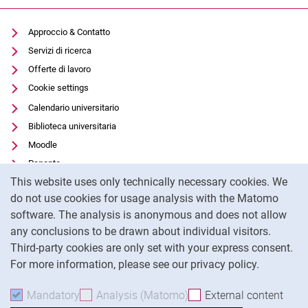
Approccio & Contatto
Servizi di ricerca
Offerte di lavoro
Cookie settings
Calendario universitario
Biblioteca universitaria
Moodle
Panopto
Cookie Notice
This website uses only technically necessary cookies. We
Protezione dei dati
do not use cookies for usage analysis with the Matomo
Accessibilità
software. The analysis is anonymous and does not allow
Utilizzo trasparente dell'intelligenza artificiale
any conclusions to be drawn about individual visitors.
Impronta
Third-party cookies are only set with your express consent.
For more information, please see our privacy policy.
To
Mandatory
Accept mandatory cookies
Analysis (Matomo)
Accept analysis cookies
External content
: Acc