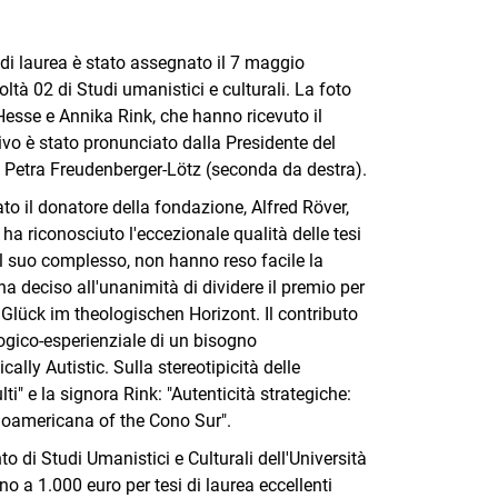
 di laurea è stato assegnato il 7 maggio
ltà 02 di Studi umanistici e culturali. La foto
Hesse e Annika Rink, che hanno ricevuto il
ativo è stato pronunciato dalla Presidente del
a Petra Freudenberger-Lötz (seconda da destra).
to il donatore della fondazione, Alfred Röver,
ha riconosciuto l'eccezionale qualità delle tesi
nel suo complesso, non hanno reso facile la
ha deciso all'unanimità di dividere il premio per
 Glück im theologischen Horizont. Il contributo
gico-esperienziale di un bisogno
lly Autistic. Sulla stereotipicità delle
ti" e la signora Rink: "Autenticità strategiche:
noamericana of the Cono Sur".
to di Studi Umanistici e Culturali dell'Università
o a 1.000 euro per tesi di laurea eccellenti