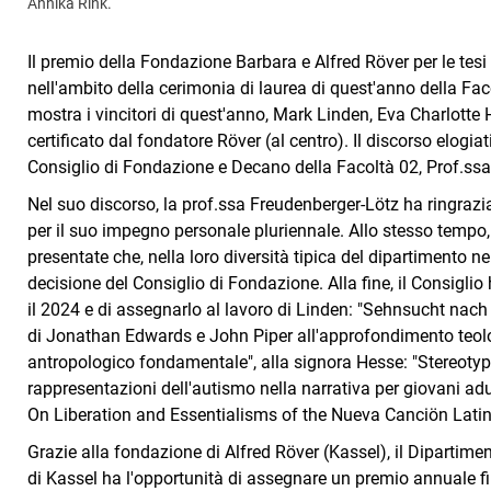
Annika Rink.
Il premio della Fondazione Barbara e Alfred Röver per le tesi
nell'ambito della cerimonia di laurea di quest'anno della Faco
mostra i vincitori di quest'anno, Mark Linden, Eva Charlotte 
certificato dal fondatore Röver (al centro). Il discorso elogi
Consiglio di Fondazione e Decano della Facoltà 02, Prof.ss
Nel suo discorso, la prof.ssa Freudenberger-Lötz ha ringrazia
per il suo impegno personale pluriennale. Allo stesso tempo, 
presentate che, nella loro diversità tipica del dipartimento 
decisione del Consiglio di Fondazione. Alla fine, il Consiglio 
il 2024 e di assegnarlo al lavoro di Linden: "Sehnsucht nach
di Jonathan Edwards e John Piper all'approfondimento teolo
antropologico fondamentale", alla signora Hesse: "Stereotypica
rappresentazioni dell'autismo nella narrativa per giovani adul
On Liberation and Essentialisms of the Nueva Canciön Lati
Grazie alla fondazione di Alfred Röver (Kassel), il Dipartimen
di Kassel ha l'opportunità di assegnare un premio annuale fin