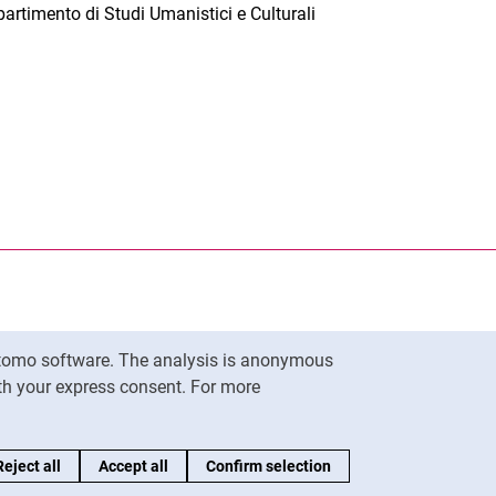
partimento di Studi Umanistici e Culturali
nal link, opens in a new window)
k (external link, opens in a new window)
ess to clipboard
Matomo software. The analysis is anonymous
To top
ith your express consent. For more
Reject all
Accept all
Confirm selection