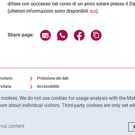
difese con successo nel corso di un anno solare presso il Di
(ulteriori informazioni sono disponibili
qui
).
Share page via email
Share page via WhatsApp (exter
Share page via Faceboo
Copy page addr
Share page:
rsitario
Protezione dei dati
sitaria
Accessibilità
Utilizzo trasparente
y cookies. We do not use cookies for usage analysis with the 
dell'intelligenza artificiale
wn about individual visitors. Third-party cookies are only set w
Impronta
analysis cookies
rnal content
: Accept external content / cookies