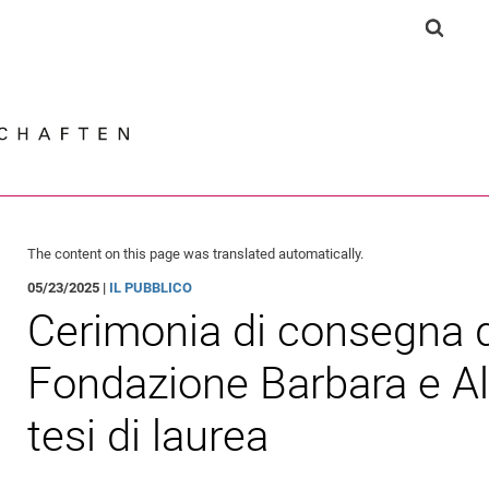
Jump directly to: content
Jump directly to: search
Jump directly to: main navi
Show s
Search e
The content on this page was translated automatically.
05/23/2025 |
IL PUBBLICO
Cerimonia di consegna d
Fondazione Barbara e Al
tesi di laurea