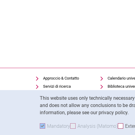
Approccio & Contatto
Calendario unive
Servizi di ricerca
Biblioteca univer
Cookie Notice
Offerte di lavoro
Moodle
This website uses only technically necessar
Cookie settings
Panopto
and does not allow any conclusions to be dra
information, please see our privacy policy.
Mandatory
Accept mandatory cookies
Analysis (Matomo)
Accept 
Exte