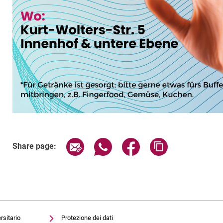
Related Links
Share page via email
Share page via WhatsApp (exter
Share page via Faceboo
Copy page addr
Share page:
rsitario
Protezione dei dati