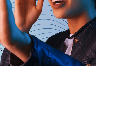
nal link, opens in a new window)
k (external link, opens in a new window)
ess to clipboard