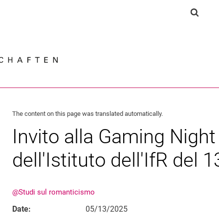
Jump directly to: content
Jump directly to: search
Jump directly to: main navi
Show s
Search e
The content on this page was translated automatically.
Invito alla Gaming Night
dell'Istituto dell'IfR del
@Studi sul romanticismo
Date:
05/13/2025