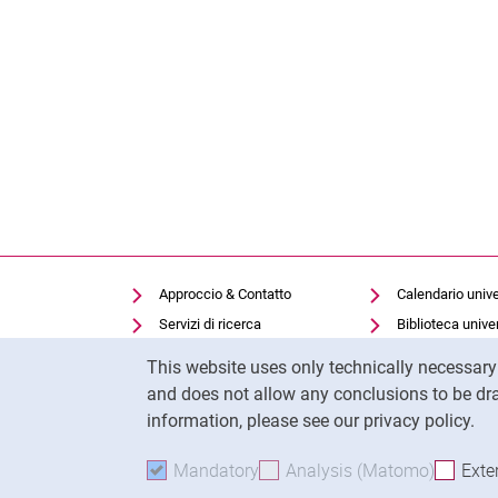
Approccio & Contatto
Calendario unive
Servizi di ricerca
Biblioteca univer
Cookie Notice
Offerte di lavoro
Moodle
This website uses only technically necessar
Cookie settings
Panopto
and does not allow any conclusions to be dra
information, please see our privacy policy.
Mandatory
Accept mandatory cookies
Analysis (Matomo)
Accept 
Exte