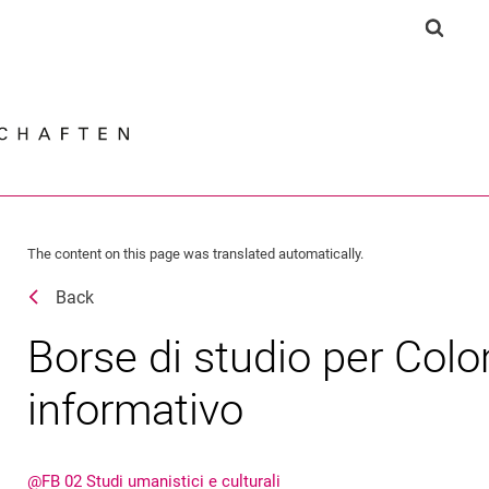
Jump directly to: content
Jump directly to: search
Jump directly to: main navi
Show s
Search e
The content on this page was translated automatically.
Back
Borse di studio per Col
informativo
@FB 02 Studi umanistici e culturali