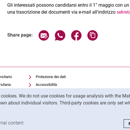
Gli interessati possono candidarsi entro il 1° maggio con un 
una trascrizione dei documenti via e-mail all'indirizzo
sekret
Related Links
Share page via email
Share page via WhatsApp (exter
Share page via Faceboo
Copy page addr
Share page:
rsitario
Protezione dei dati
sitaria
Accessibilità
Utilizzo trasparente
y cookies. We do not use cookies for usage analysis with the 
dell'intelligenza artificiale
wn about individual visitors. Third-party cookies are only set w
Impronta
analysis cookies
rnal content
: Accept external content / cookies