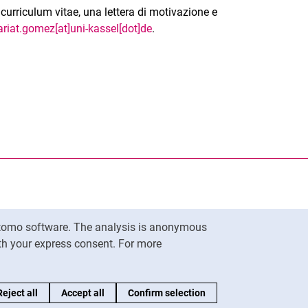
curriculum vitae, una lettera di motivazione e
ariat.gomez[at]uni-kassel[dot]de
.
nal link, opens in a new window)
k (external link, opens in a new window)
ess to clipboard
Matomo software. The analysis is anonymous
To top
ith your express consent. For more
Reject all
Accept all
Confirm selection