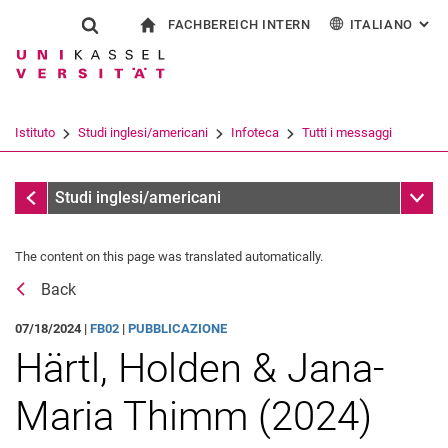
FACHBEREICH INTERN
ITALIANO
: AL
Jump directly to: content
Jump directly to: search
Jump directly to: main navi
alla pagina iniziale
Show search form
Search term
Per i dipendenti
Deutsch
English
Español
Search engine
Istituto
Studi inglesi/americani
Infoteca
Tutti i messaggi
Français
Search (opens an external link in a ne
Tutti i messaggi
Sub n
Studi inglesi/americani
The content on this page was translated automatically.
Back
07/18/2024 |
FB02
|
PUBBLICAZIONE
Härtl, Holden & Jana-
Maria Thimm (2024)