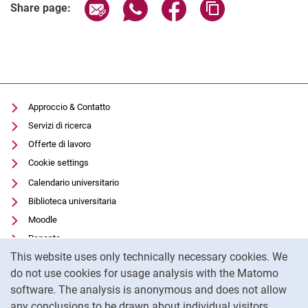
Share page via email
Share page via WhatsApp (extern
Share page via Facebook 
Copy page addres
Share page:
Approccio & Contatto
Servizi di ricerca
Offerte di lavoro
Cookie settings
Calendario universitario
Biblioteca universitaria
Moodle
Panopto
Cookie Notice
This website uses only technically necessary cookies. We
Protezione dei dati
do not use cookies for usage analysis with the Matomo
Accessibilità
software. The analysis is anonymous and does not allow
Utilizzo trasparente dell'intelligenza artificiale
any conclusions to be drawn about individual visitors.