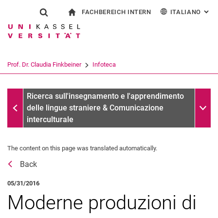
FACHBEREICH INTERN
ITALIANO
: AL
Jump directly to: content
Jump directly to: search
Jump directly to: main navi
alla pagina iniziale
Show search form
Search term
Per i dipendenti
Deutsch
English
Español
Search engine
Prof. Dr. Claudia Finkbeiner
Infoteca
Français
Search (opens an external link in a ne
Archivio messaggi
Sub n
Ricerca sull'insegnamento e l'apprendimento
delle lingue straniere & Comunicazione
interculturale
The content on this page was translated automatically.
Premi
Back
Vita
Ricerca
05/31/2016
Pubblicazioni
Moderne produzioni di
Appartenenze, comitati & Attività di commissioni esterne