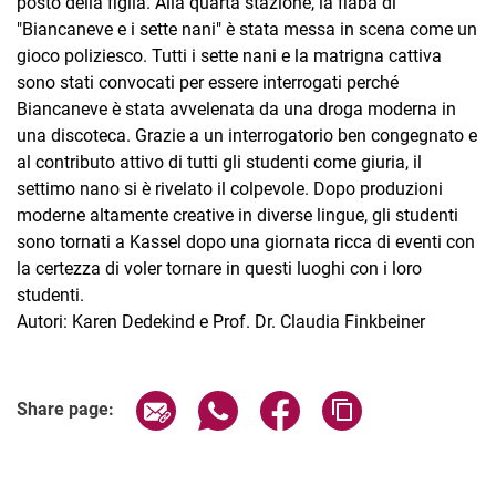
posto della figlia. Alla quarta stazione, la fiaba di
"Biancaneve e i sette nani" è stata messa in scena come un
gioco poliziesco. Tutti i sette nani e la matrigna cattiva
sono stati convocati per essere interrogati perché
Biancaneve è stata avvelenata da una droga moderna in
una discoteca. Grazie a un interrogatorio ben congegnato e
al contributo attivo di tutti gli studenti come giuria, il
settimo nano si è rivelato il colpevole. Dopo produzioni
moderne altamente creative in diverse lingue, gli studenti
sono tornati a Kassel dopo una giornata ricca di eventi con
la certezza di voler tornare in questi luoghi con i loro
studenti.
Autori: Karen Dedekind e Prof. Dr. Claudia Finkbeiner
Share page via email
Share page via WhatsApp (extern
Share page via Facebook 
Copy page addres
Share page: