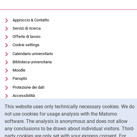
Approccio & Contatto
Servizi di ricerca
Offerte di lavoro
Cookie settings
Calendario universitario
Biblioteca universitaria
Moodle
Panopto
Protezione dei dati
Accessibilità
Cookie Notice
Utilizzo trasparente dell'intelligenza artificiale
This website uses only technically necessary cookies. We do
Impronta
not use cookies for usage analysis with the Matomo
software. The analysis is anonymous and does not allow
any conclusions to be drawn about individual visitors. Third-
To
party cookies are only set with your express consent. For