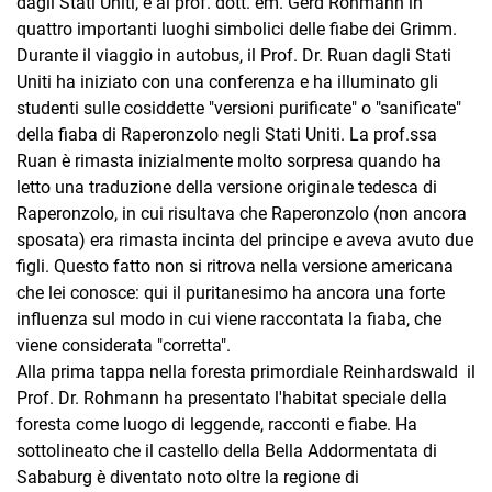
dagli Stati Uniti, e al prof. dott. em. Gerd Rohmann in
quattro importanti luoghi simbolici delle fiabe dei Grimm.
Durante il viaggio in autobus, il Prof. Dr. Ruan dagli Stati
Uniti ha iniziato con una conferenza e ha illuminato gli
studenti sulle cosiddette "versioni purificate" o "sanificate"
della fiaba di Raperonzolo negli Stati Uniti. La prof.ssa
Ruan è rimasta inizialmente molto sorpresa quando ha
letto una traduzione della versione originale tedesca di
Raperonzolo, in cui risultava che Raperonzolo (non ancora
sposata) era rimasta incinta del principe e aveva avuto due
figli. Questo fatto non si ritrova nella versione americana
che lei conosce: qui il puritanesimo ha ancora una forte
influenza sul modo in cui viene raccontata la fiaba, che
viene considerata "corretta".
Alla prima tappa nella foresta primordiale Reinhardswald il
Prof. Dr. Rohmann ha presentato l'habitat speciale della
foresta come luogo di leggende, racconti e fiabe. Ha
sottolineato che il castello della Bella Addormentata di
Sababurg è diventato noto oltre la regione di