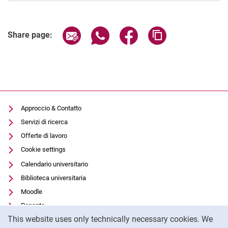
Share page via email
Share page via WhatsApp (extern
Share page via Facebook 
Copy page addres
Share page:
Approccio & Contatto
Servizi di ricerca
Offerte di lavoro
Cookie settings
Calendario universitario
Biblioteca universitaria
Moodle
Panopto
Cookie Notice
This website uses only technically necessary cookies. We
Protezione dei dati