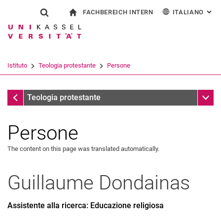
FACHBEREICH INTERN
ITALIANO
: AL
Jump directly to: content
Jump directly to: search
Jump directly to: main navi
alla pagina iniziale
Show search form
Search term
Per i dipendenti
Deutsch
English
Español
Search engine
Istituto
Teologia protestante
Persone
Français
Search (opens an external link in a ne
Istituto
Sub n
Teologia protestante
Persone
The content on this page was translated automatically.
Guillaume
Dondainas
Assistente alla ricerca: Educazione religiosa
Ex professori