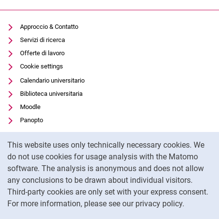
Approccio & Contatto
Servizi di ricerca
Offerte di lavoro
Cookie settings
Calendario universitario
Biblioteca universitaria
Moodle
Panopto
Protezione dei dati
Cookie Notice
This website uses only technically necessary cookies. We
Accessibilità
do not use cookies for usage analysis with the Matomo
Utilizzo trasparente dell'intelligenza artificiale
software. The analysis is anonymous and does not allow
Impronta
any conclusions to be drawn about individual visitors.
Third-party cookies are only set with your express consent.
To
For more information, please see our privacy policy.