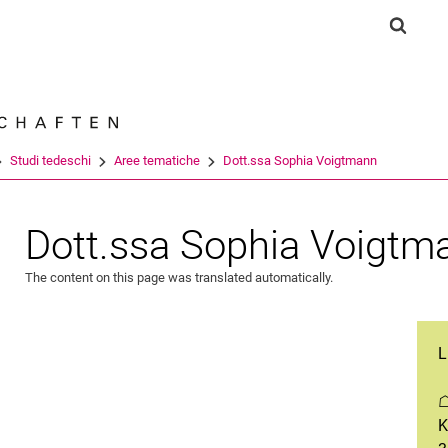
Jump directly to: content
Jump directly to: search
Jump directly to: main navi
Show s
Search e
Studi tedeschi
Aree tematiche
Dott.ssa Sophia Voigtmann
Dott.ssa Sophia Voigtm
The content on this page was translated automatically.
L
K