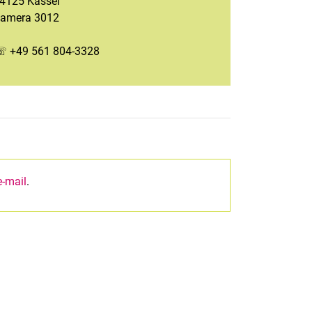
4125 Kassel
amera 3012
 +49 561 804-3328
e-mail
.