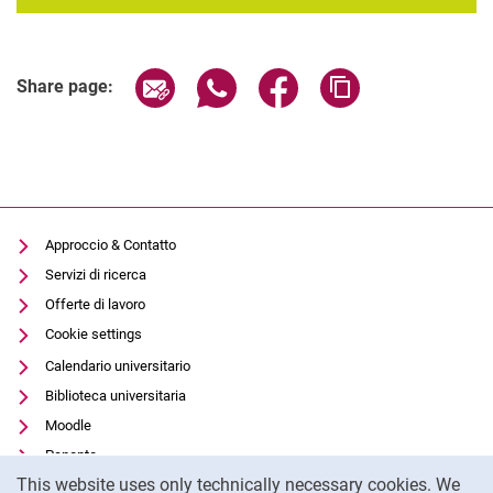
Share page via email
Share page via WhatsApp (extern
Share page via Facebook 
Copy page addres
Share page:
Approccio & Contatto
Servizi di ricerca
Offerte di lavoro
Cookie settings
Calendario universitario
Biblioteca universitaria
Moodle
Panopto
Cookie Notice
This website uses only technically necessary cookies. We
Protezione dei dati