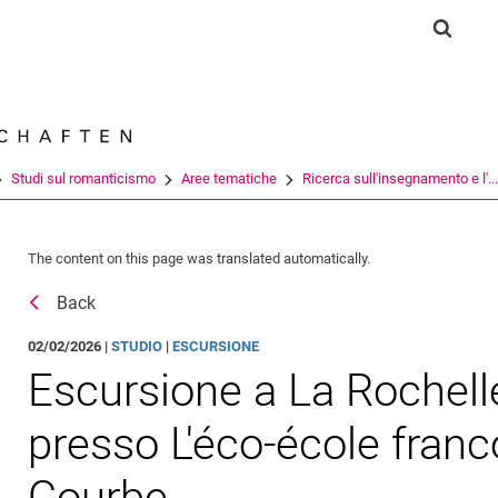
Jump directly to: content
Jump directly to: search
Jump directly to: main navi
Show s
Search e
Studi sul romanticismo
Aree tematiche
Ricerca sull'insegnamento e l'...
The content on this page was translated automatically.
Back
02/02/2026 |
STUDIO
|
ESCURSIONE
Escursione a La Rochelle
presso L'éco-école fran
Courbe