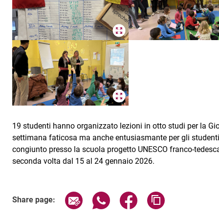
19 studenti hanno organizzato lezioni in otto studi per la Gi
settimana faticosa ma anche entusiasmante per gli studenti d
congiunto presso la scuola progetto UNESCO franco-tedesca di
seconda volta dal 15 al 24 gennaio 2026.
Share page via email
Share page via WhatsApp (exter
Share page via Faceboo
Copy page addr
Share page: