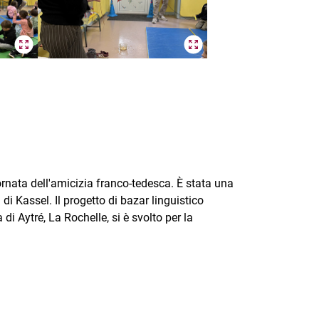
ornata dell'amicizia franco-tedesca. È stata una
i Kassel. Il progetto di bazar linguistico
 Aytré, La Rochelle, si è svolto per la
nal link, opens in a new window)
k (external link, opens in a new window)
ess to clipboard