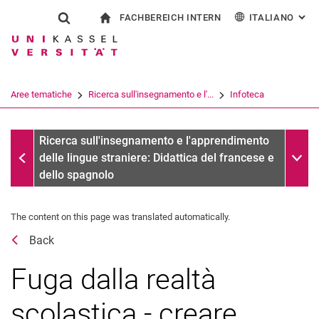
FACHBEREICH INTERN
ITALIANO
: AL
Jump directly to: content
Jump directly to: search
Jump directly to: main navi
alla pagina iniziale
Show search form
Search term
Per i dipendenti
Deutsch
English
Español
Search engine
Aree tematiche
Ricerca sull'insegnamento e l'...
Infoteca
Français
Search (opens an external link in a ne
Date
Sub n
Ricerca sull'insegnamento e l'apprendimento
delle lingue straniere: Didattica del francese e
dello spagnolo
The content on this page was translated automatically.
Back
Fuga dalla realtà
scolastica - creare