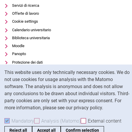
Servizi di ricerca
Offerte di lavoro
Cookie settings
Calendario universitario
Biblioteca universitaria
Moodle
Panopto
Protezione dei dati
Cookie Notice
Accessibilità
This website uses only technically necessary cookies. We do
Utilizzo trasparente dell'intelligenza artificiale
not use cookies for usage analysis with the Matomo
software. The analysis is anonymous and does not allow
Impronta
any conclusions to be drawn about individual visitors. Third-
party cookies are only set with your express consent. For
To
more information, please see our privacy policy.
Mandatory
Accept mandatory cookies
Analysis (Matomo)
Accept analysis cookies
External content
: Acc
Reject all
Accept all
Confirm selection