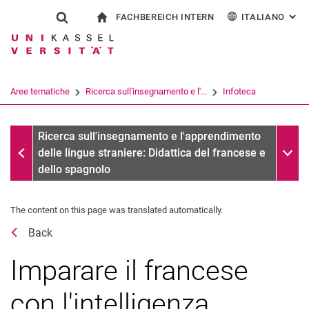
FACHBEREICH INTERN
ITALIANO
: AL
Jump directly to: content
Jump directly to: search
Jump directly to: main navi
alla pagina iniziale
Show search form
Search term
Per i dipendenti
Deutsch
English
Español
Search engine
Aree tematiche
Ricerca sull'insegnamento e l'...
Infoteca
Français
Search (opens an external link in a ne
Date
Sub n
Ricerca sull'insegnamento e l'apprendimento
delle lingue straniere: Didattica del francese e
dello spagnolo
The content on this page was translated automatically.
Back
Imparare il francese
con l'intelligenza