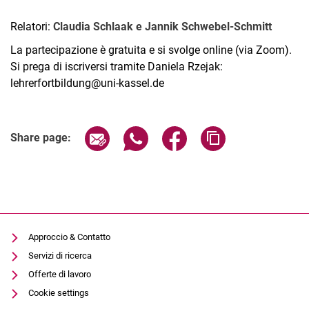
Relatori:
Claudia Schlaak e Jannik Schwebel-Schmitt
La partecipazione è gratuita e si svolge online (via Zoom).
Si prega di iscriversi tramite Daniela Rzejak:
lehrerfortbildung@uni-kassel.de
Related Links
Share page via email
Share page via WhatsApp (extern
Share page via Facebook 
Copy page addres
Share page:
Approccio & Contatto
Servizi di ricerca
Offerte di lavoro
Cookie settings