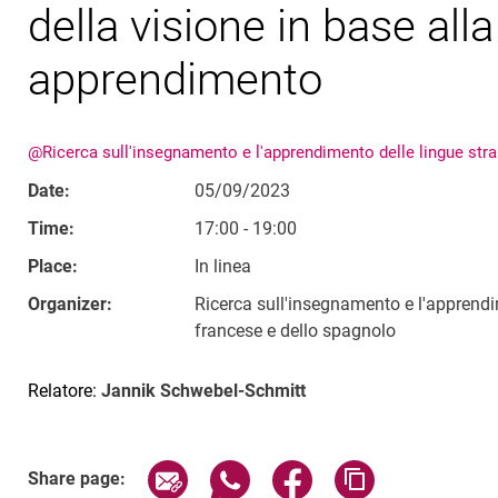
della visione in base alla
apprendimento
@Ricerca sull'insegnamento e l'apprendimento delle lingue stran
Date:
05/09/2023
Time:
17:00 - 19:00
Place:
In linea
Organizer:
Ricerca sull'insegnamento e l'apprendim
francese e dello spagnolo
Relatore:
Jannik Schwebel-Schmitt
Related Links
Share page via email
Share page via WhatsApp (exter
Share page via Faceboo
Copy page addr
Share page: