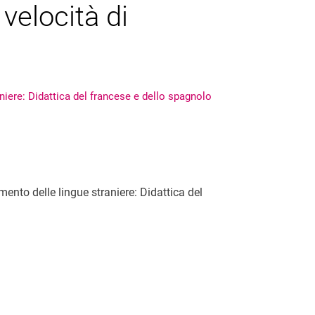
 velocità di
iere: Didattica del francese e dello spagnolo
ento delle lingue straniere: Didattica del
nal link, opens in a new window)
k (external link, opens in a new window)
ess to clipboard