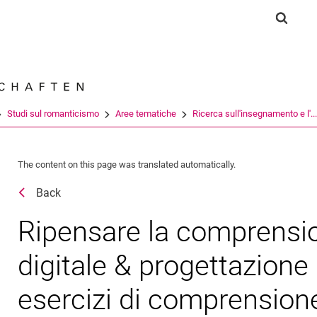
Jump directly to: content
Jump directly to: search
Jump directly to: main navi
Show s
Search e
Studi sul romanticismo
Aree tematiche
Ricerca sull'insegnamento e l'...
The content on this page was translated automatically.
Back
Ripensare la comprension
digitale & progettazione 
esercizi di comprensione