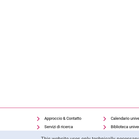
Approccio & Contatto
Calendario unive
Servizi di ricerca
Biblioteca univer
Cookie Notice
Offerte di lavoro
Moodle
This website uses only technically necessar