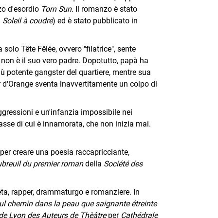
zo d'esordio
Torn Sun
. Il romanzo è stato
:
Soleil à coudre
) ed è stato pubblicato in
 solo Tête Fêlée, ovvero "filatrice", sente
non è il suo vero padre. Dopotutto, papà ha
più potente gangster del quartiere, mentre sua
r d'Orange sventa inavvertitamente un colpo di
aggressioni e un'infanzia impossibile nei
asse di cui è innamorata, che non inizia mai.
er creare una poesia raccapricciante,
ubreuil du premier roman
della
Société des
eta, rapper, drammaturgo e romanziere. In
ul chemin dans la peau que saignante étreinte
de Lyon des Auteurs de Thèâtre
per
Cathédrale