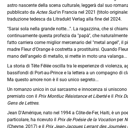
astro nascente della scena culturale, leggerà dal suo roman
pubblicato da
Actes Sud
in Francia nel 2021 (titolo originale
traduzione tedesca da Litradukt Verlag alla fine del 2024.
"Sarai sola nella grande notte...". La ragazzina, che si chiama
continuamente questa profezia da "papà", che naturalmente 
fatto carriera come miglior mercenario del "metal angel", il 
madre Fleur d'Orange è costretta a prostituirsi. Quando Fleu
mano dell'angelo di metallo, si mette in moto una valanga...
La storia di Tête Fêlée oscilla tra le esperienze di violenza, 
bassifondi di Port-au-Prince e la lettera a un compagno di cl
Ma questo amore non è il suo unico segreto...
Un romanzo unico in cui sarcasmo e innocenza si uniscono p
premiato con il
Prix Montluc Résistance et Liberté
e il
Prix D
Gens de Lettres
.
Jean D'Amérique, nato nel 1994 a Côte-de-Fer, Haiti, è un po
particolare, ha ricevuto il
Prix de Poésie de la Vocation
per
N
(Cheyne, 2017) e il
Prix Jean-Jacques Lerrant des Journées 