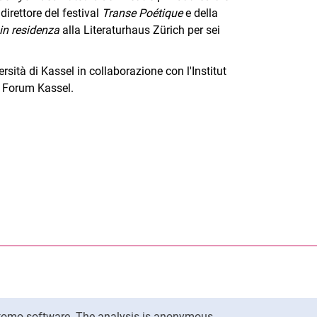
irettore del festival
Transe Poétique
e della
 in residenza
alla Literaturhaus Zürich per sei
rsità di Kassel in collaborazione con l'Institut
s Forum Kassel.
nal link, opens in a new window)
k (external link, opens in a new window)
ess to clipboard
Matomo software. The analysis is anonymous