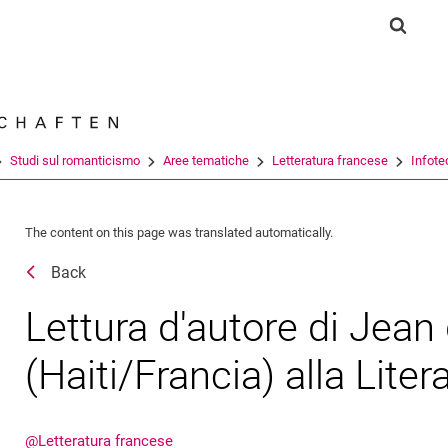
Jump directly to: content
Jump directly to: search
Jump directly to: main navi
Show s
Search e
Studi sul romanticismo
Aree tematiche
Letteratura francese
Infote
The content on this page was translated automatically.
Back
Lettura d'autore di Jean
(Haiti/Francia) alla Lite
@Letteratura francese