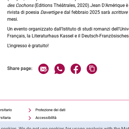
des Cochons
(Editions Théâtrales, 2020).Jean D'Amérique è d
rivista di poesia
Davertige
e dal febbraio 2025 sarà
scrittore
mesi.
Un evento organizzato dall'Istituto di studi romanzi dell'Unive
Français, la Literaturhaus Kassel e il Deutsch-Französische
L'ingresso è gratuito!
Related Links
Share page via email
Share page via WhatsApp (exter
Share page via Faceboo
Copy page addr
Share page:
rsitario
Protezione dei dati
sitaria
Accessibilità
Utilizzo trasparente
y cookies. We do not use cookies for usage analysis with the 