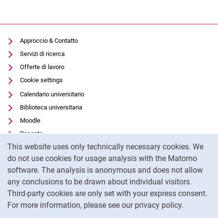
Approccio & Contatto
Servizi di ricerca
Offerte di lavoro
Cookie settings
Calendario universitario
Biblioteca universitaria
Moodle
Panopto
Cookie Notice
This website uses only technically necessary cookies. We
Protezione dei dati
do not use cookies for usage analysis with the Matomo
Accessibilità
software. The analysis is anonymous and does not allow
Utilizzo trasparente dell'intelligenza artificiale
any conclusions to be drawn about individual visitors.
Impronta
Third-party cookies are only set with your express consent.
For more information, please see our privacy policy.
To