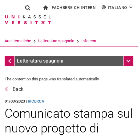
FACHBEREICH INTERN
ITALIANO
: AL
Jump directly to: content
Jump directly to: search
Jump directly to: main navi
alla pagina iniziale
Show search form
Search term
Per i dipendenti
Deutsch
English
Español
Search engine
Aree tematiche
Letteratura spagnola
Infoteca
Français
Search (opens an external link in a ne
Messaggi
Sub n
Letteratura spagnola
The content on this page was translated automatically.
Back
01/03/2023 |
RICERCA
Comunicato stampa sul
nuovo progetto di