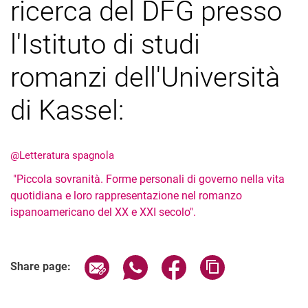
ricerca del DFG presso
l'Istituto di studi
romanzi dell'Università
di Kassel:
@Letteratura spagnola
"Piccola sovranità. Forme personali di governo nella vita
quotidiana e loro rappresentazione nel romanzo
ispanoamericano del XX e XXI secolo".
Share page via email
Share page via WhatsApp (extern
Share page via Facebook 
Copy page addres
Share page: