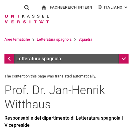
FACHBEREICH INTERN
ITALIANO
: AL
Jump directly to: content
Jump directly to: search
Jump directly to: main navi
alla pagina iniziale
Show search form
Search term
Per i dipendenti
Deutsch
English
Español
Search engine
Aree tematiche
Letteratura spagnola
Squadra
Français
Search (opens an external link in a ne
Squadra
Sub n
Letteratura spagnola
The content on this page was translated automatically.
Prof. Dr.
Jan-Henrik
Witthaus
Responsabile del dipartimento di Letteratura spagnola |
Vicepreside