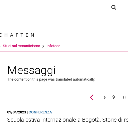
Jump directly to: content
Jump directly to: search
Jump directly to: main navi
Show s
Search e
Studi sul romanticismo
Infoteca
Messaggi
The content on this page was translated automatically.
Previous page
....
page
8
pa
10
9
()
09/04/2023 |
CONFERENZA
Scuola estiva internazionale a Bogotà: Storie di r