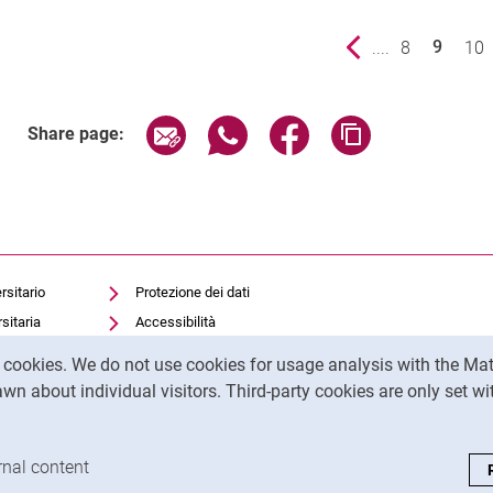
Previous page
....
page
8
pa
10
9
()
Share page via email
Share page via WhatsApp (exter
Share page via Faceboo
Copy page addr
Share page:
rsitario
Protezione dei dati
sitaria
Accessibilità
Utilizzo trasparente
y cookies. We do not use cookies for usage analysis with the 
dell'intelligenza artificiale
wn about individual visitors. Third-party cookies are only set w
Impronta
analysis cookies
rnal content
: Accept external content / cookies