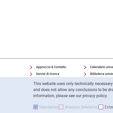
Approccio & Contatto
Calendario unive
Servizi di ricerca
Biblioteca univer
Cookie Notice
Offerte di lavoro
Moodle
This website uses only technically necessar
Cookie settings
Panopto
and does not allow any conclusions to be dra
information, please see our privacy policy.
Mandatory
Accept mandatory cookies
Analysis (Matomo)
Accept 
Exte