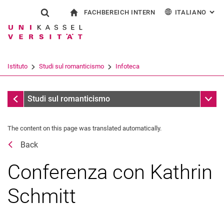
FACHBEREICH INTERN
ITALIANO
: AL
Jump directly to: content
Jump directly to: search
Jump directly to: main navi
alla pagina iniziale
Show search form
Search term
Per i dipendenti
Deutsch
English
Español
Search engine
Istituto
Studi sul romanticismo
Infoteca
Français
Search (opens an external link in a ne
Date
Sub n
Studi sul romanticismo
The content on this page was translated automatically.
Back
Conferenza con Kathrin
Schmitt