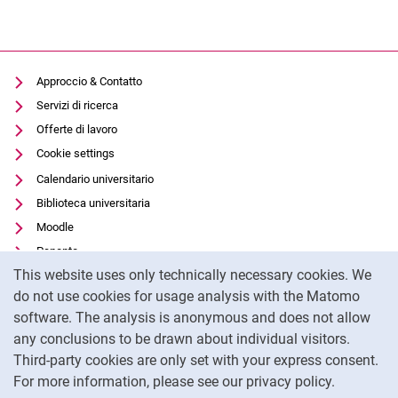
Approccio & Contatto
Servizi di ricerca
Offerte di lavoro
Cookie settings
Calendario universitario
Biblioteca universitaria
Moodle
Panopto
Cookie Notice
This website uses only technically necessary cookies. We
Protezione dei dati
do not use cookies for usage analysis with the Matomo
Accessibilità
software. The analysis is anonymous and does not allow
Utilizzo trasparente dell'intelligenza artificiale
any conclusions to be drawn about individual visitors.
Impronta
Third-party cookies are only set with your express consent.
For more information, please see our privacy policy.