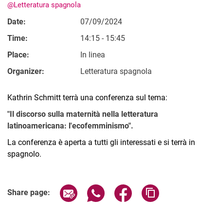
@Letteratura spagnola
Date:
07/09/2024
Time:
14:15 - 15:45
Place:
In linea
Organizer:
Letteratura spagnola
Kathrin Schmitt terrà una conferenza sul tema:
"Il discorso sulla maternità nella letteratura
latinoamericana: l'ecofemminismo".
La conferenza è aperta a tutti gli interessati e si terrà in
spagnolo.
Related Links
Share page via email
Share page via WhatsApp (extern
Share page via Facebook 
Copy page addres
Share page: