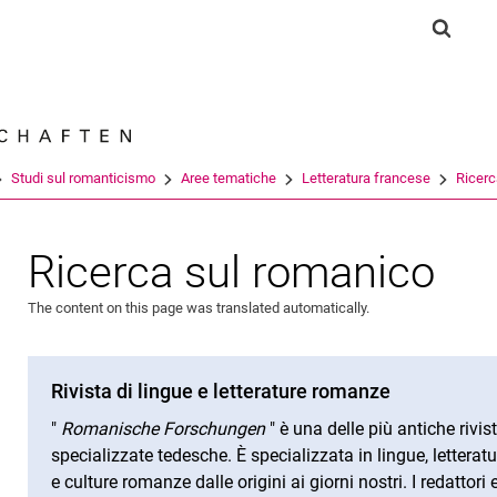
Jump directly to: content
Jump directly to: search
Jump directly to: main navi
Show s
Search e
Studi sul romanticismo
Aree tematiche
Letteratura francese
Ricerc
Ricerca sul romanico
The content on this page was translated automatically.
Rivista di lingue e letterature romanze
"
Romanische Forschungen
" è una delle più antiche rivis
specializzate tedesche. È specializzata in lingue, letteratu
e culture romanze dalle origini ai giorni nostri. I redattori e