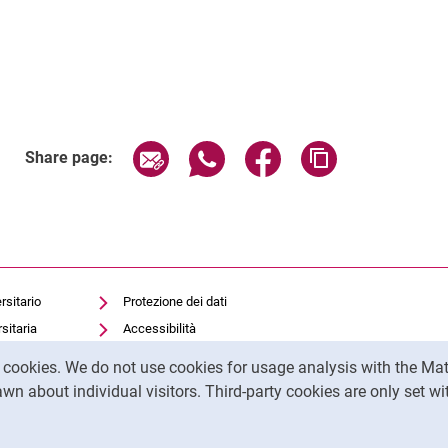
Share page via email
Share page via WhatsApp (exter
Share page via Faceboo
Copy page addr
Share page:
rsitario
Protezione dei dati
sitaria
Accessibilità
Utilizzo trasparente
y cookies. We do not use cookies for usage analysis with the 
dell'intelligenza artificiale
wn about individual visitors. Third-party cookies are only set w
Impronta