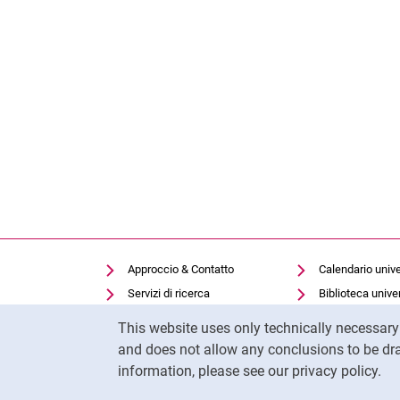
Approccio & Contatto
Calendario unive
Servizi di ricerca
Biblioteca univer
Cookie Notice
Offerte di lavoro
Moodle
This website uses only technically necessar
Cookie settings
Panopto
and does not allow any conclusions to be dra
information, please see our privacy policy.