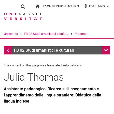
FACHBEREICH INTERN
ITALIANO
: AL
Jump directly to: content
Jump directly to: search
Jump directly to: main navi
alla pagina iniziale
Show search form
Search term
Per i dipendenti
Deutsch
English
Español
Search engine
Università
FB 02 Studi umanistici e cultu...
Persone
Français
Search (opens an external link in a ne
Persone
Sub n
FB 02 Studi umanistici e culturali
The content on this page was translated automatically.
Julia
Thomas
Assistente pedagogico: Ricerca sull'insegnamento e
l'apprendimento delle lingue straniere: Didattica della
lingua inglese