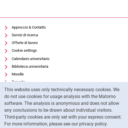
Approccio & Contatto
Servizi di ricerca
Offerte di lavoro
Cookie settings
Calendario universitario
Biblioteca universitaria
Moodle
Panopto
Cookie Notice
This website uses only technically necessary cookies. We
Protezione dei dati
do not use cookies for usage analysis with the Matomo
Accessibilità
software. The analysis is anonymous and does not allow
Utilizzo trasparente dell'intelligenza artificiale
any conclusions to be drawn about individual visitors.
Impronta
Third-party cookies are only set with your express consent.
For more information, please see our privacy policy.