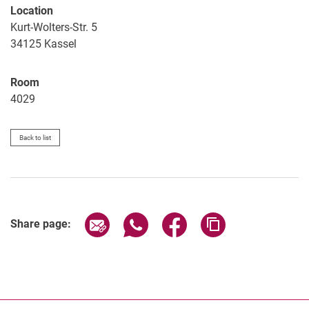
Location
Kurt-Wolters-Str. 5
34125
Kassel
Room
4029
Back to list
Share page via email
Share page via WhatsApp (extern
Share page via Facebook 
Copy page addres
Share page: