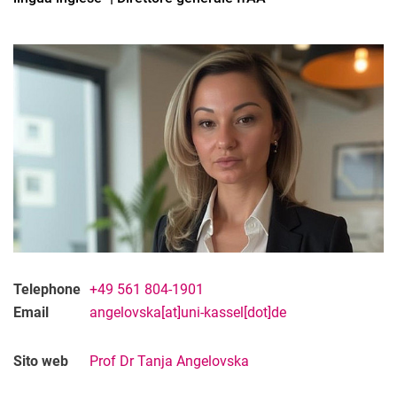
Telephone
+49 561 804-1901
Email
angelovska[at]uni-kassel[dot]de
Sito web
Prof Dr Tanja Angelovska