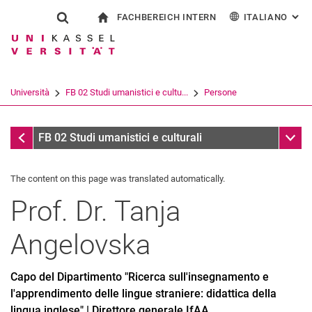
FACHBEREICH INTERN
ITALIANO
: AL
Jump directly to: content
Jump directly to: search
Jump directly to: main navi
alla pagina iniziale
Show search form
Search term
Per i dipendenti
Deutsch
English
Español
Search engine
Università
FB 02 Studi umanistici e cultu...
Persone
Français
Search (opens an external link in a ne
Persone
Sub n
FB 02 Studi umanistici e culturali
The content on this page was translated automatically.
Prof. Dr.
Tanja
Angelovska
Capo del Dipartimento "Ricerca sull'insegnamento e
l'apprendimento delle lingue straniere: didattica della
lingua inglese" | Direttore generale IfAA