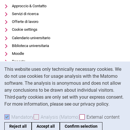
Approccio & Contatto
Servizi di ricerca
Offerte di lavoro
Cookie settings
Calendario universitario
Biblioteca universitaria
Moodle
Panopto
Cookie Notice
This website uses only technically necessary cookies. We
Protezione dei dati
do not use cookies for usage analysis with the Matomo
Accessibilità
software. The analysis is anonymous and does not allow
Utilizzo trasparente dell'intelligenza artificiale
any conclusions to be drawn about individual visitors.
Impronta
Third-party cookies are only set with your express consent.
For more information, please see our privacy policy.
To
Mandatory
Accept mandatory cookies
Analysis (Matomo)
Accept analysis cookies
External content
: Acc
Reject all
Accept all
Confirm selection