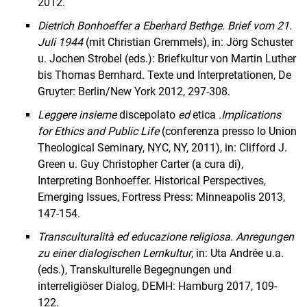
2012.
Dietrich Bonhoeffer a Eberhard Bethge. Brief vom 21.
Juli 1944
(mit Christian Gremmels), in: Jörg Schuster
u. Jochen Strobel (eds.): Briefkultur von Martin Luther
bis Thomas Bernhard. Texte und Interpretationen, De
Gruyter: Berlin/New York 2012, 297-308.
Leggere
insieme
discepolato
ed
etica
.
Implications
for Ethics and Public Life
(conferenza presso lo Union
Theological Seminary, NYC, NY, 2011), in: Clifford J.
Green u. Guy Christopher Carter (a cura di),
Interpreting Bonhoeffer. Historical Perspectives,
Emerging Issues, Fortress Press: Minneapolis 2013,
147-154.
Transculturalità ed educazione religiosa. Anregungen
zu einer dialogischen Lernkultur
, in: Uta Andrée u.a.
(eds.), Transkulturelle Begegnungen und
interreligiöser Dialog, DEMH: Hamburg 2017, 109-
122.