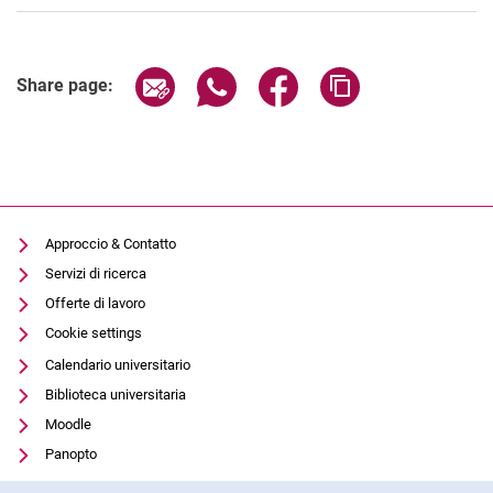
Share page via email
Share page via WhatsApp (extern
Share page via Facebook 
Copy page addres
Share page:
Approccio & Contatto
Servizi di ricerca
Offerte di lavoro
Cookie settings
Calendario universitario
Biblioteca universitaria
Moodle
Panopto
Protezione dei dati