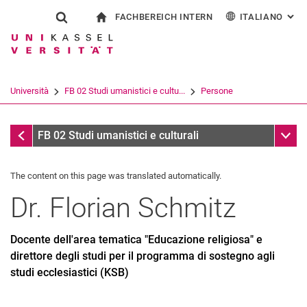
FACHBEREICH INTERN
ITALIANO
: AL
Jump directly to: content
Jump directly to: search
Jump directly to: main navi
alla pagina iniziale
Show search form
Search term
Per i dipendenti
Deutsch
English
Español
Search engine
Università
FB 02 Studi umanistici e cultu...
Persone
Français
Search (opens an external link in a ne
Persone
Sub n
FB 02 Studi umanistici e culturali
The content on this page was translated automatically.
Dr.
Florian
Schmitz
Docente dell'area tematica "Educazione religiosa" e
direttore degli studi per il programma di sostegno agli
studi ecclesiastici (KSB)