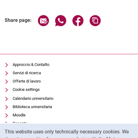
Share page via email
Share page via WhatsApp (extern
Share page via Facebook 
Copy page addres
Share page:
Approccio & Contatto
Servizi di ricerca
Offerte di lavoro
Cookie settings
Calendario universitario
Biblioteca universitaria
Moodle
Panopto
Cookie Notice
This website uses only technically necessary cookies. We
Protezione dei dati