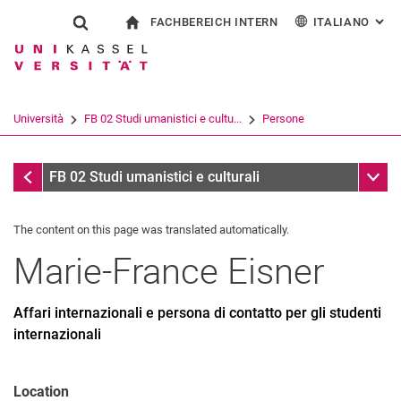
FACHBEREICH INTERN
ITALIANO
: AL
Jump directly to: content
Jump directly to: search
Jump directly to: main navi
alla pagina iniziale
Show search form
Search term
Per i dipendenti
Deutsch
English
Español
Search engine
Università
FB 02 Studi umanistici e cultu...
Persone
Français
Search (opens an external link in a ne
Persone
Sub n
FB 02 Studi umanistici e culturali
The content on this page was translated automatically.
Marie-France
Eisner
Affari internazionali e persona di contatto per gli studenti
internazionali
Location