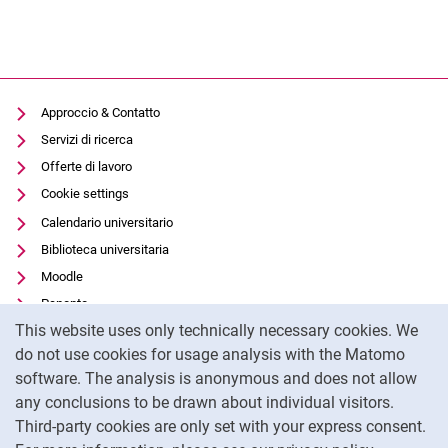
Approccio & Contatto
Servizi di ricerca
Offerte di lavoro
Cookie settings
Calendario universitario
Biblioteca universitaria
Moodle
Panopto
Cookie Notice
This website uses only technically necessary cookies. We
Protezione dei dati
do not use cookies for usage analysis with the Matomo
Accessibilità
software. The analysis is anonymous and does not allow
Utilizzo trasparente dell'intelligenza artificiale
any conclusions to be drawn about individual visitors.
Impronta
Third-party cookies are only set with your express consent.