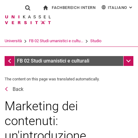
FACHBEREICH INTERN
ITALIANO
: AL
Jump directly to: content
Jump directly to: search
Jump directly to: main navi
alla pagina iniziale
Show search form
Search term
Per i dipendenti
Deutsch
English
Español
Search engine
Università
FB 02 Studi umanistici e cultu...
Studio
Français
Search (opens an external link in a ne
Coordinamento della pratica
Sub n
FB 02 Studi umanistici e culturali
The content on this page was translated automatically.
Back
Marketing dei
Inizio del programma di studio
contenuti:
All'università
un'introduzione
Fine del programma di studio