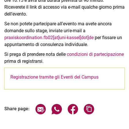
ore 10:15 e avrà una durata prevista di 90 minuti.
Riceverete il link di accesso via e-mail qualche giorno prima
dell'evento.
Se non potete partecipare all'evento ma avete ancora
domande sullo stage, inviate un'e-mail a
praxiskoordination.fb02[at]uni-kassel[dot]de
per fissare un
appuntamento di consulenza individuale.
Si prega di prendere nota delle
condizioni di partecipazione
prima di registrarsi.
Registrazione tramite gli Eventi del Campus
Related Links
Share page via email
Share page via WhatsApp (extern
Share page via Facebook 
Copy page addres
Share page: