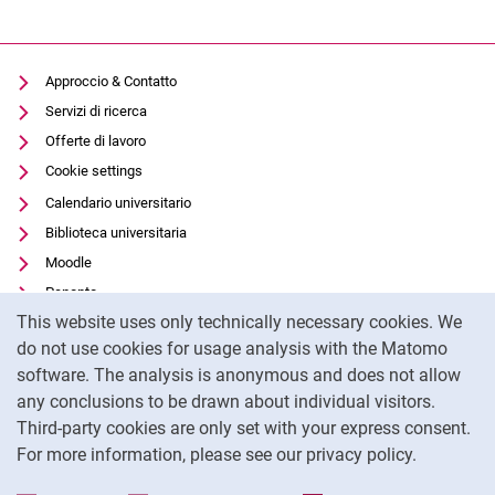
Approccio & Contatto
Servizi di ricerca
Offerte di lavoro
Cookie settings
Calendario universitario
Biblioteca universitaria
Moodle
Panopto
Cookie Notice
This website uses only technically necessary cookies. We
Protezione dei dati
do not use cookies for usage analysis with the Matomo
Accessibilità
software. The analysis is anonymous and does not allow
Utilizzo trasparente dell'intelligenza artificiale
any conclusions to be drawn about individual visitors.
Impronta
Third-party cookies are only set with your express consent.
For more information, please see our privacy policy.
To