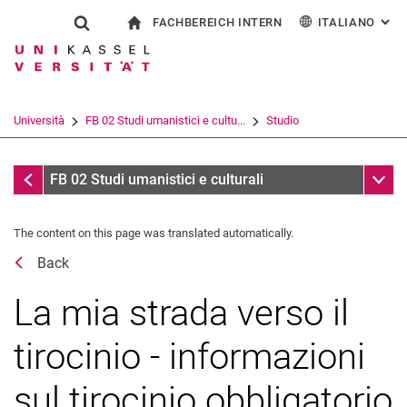
FACHBEREICH INTERN
ITALIANO
: AL
Jump directly to: content
Jump directly to: search
Jump directly to: main navi
alla pagina iniziale
Show search form
Search term
Per i dipendenti
Deutsch
English
Español
Search engine
Università
FB 02 Studi umanistici e cultu...
Studio
Français
Search (opens an external link in a ne
Coordinamento della pratica
Sub n
FB 02 Studi umanistici e culturali
The content on this page was translated automatically.
Back
La mia strada verso il
Inizio del programma di studio
tirocinio - informazioni
All'università
sul tirocinio obbligatorio
Fine del programma di studio