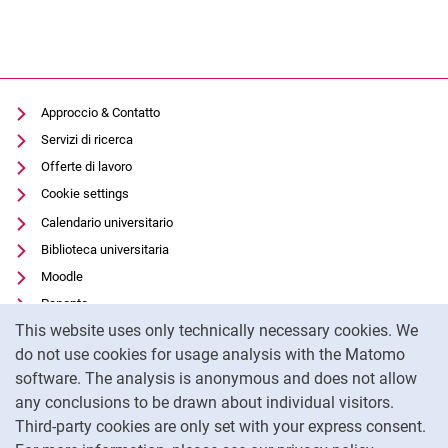
Approccio & Contatto
Servizi di ricerca
Offerte di lavoro
Cookie settings
Calendario universitario
Biblioteca universitaria
Moodle
Panopto
Cookie Notice
This website uses only technically necessary cookies. We
Protezione dei dati
do not use cookies for usage analysis with the Matomo
Accessibilità
software. The analysis is anonymous and does not allow
Utilizzo trasparente dell'intelligenza artificiale
any conclusions to be drawn about individual visitors.
Impronta
Third-party cookies are only set with your express consent.