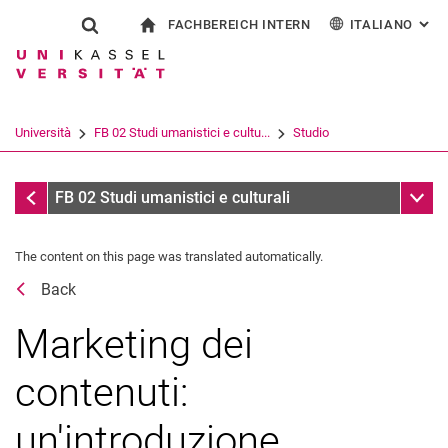
FACHBEREICH INTERN
ITALIANO
: AL
Jump directly to: content
Jump directly to: search
Jump directly to: main navi
alla pagina iniziale
Show search form
Search term
Per i dipendenti
Deutsch
English
Español
Search engine
Università
FB 02 Studi umanistici e cultu...
Studio
Français
Search (opens an external link in a ne
Coordinamento della pratica
Sub n
FB 02 Studi umanistici e culturali
The content on this page was translated automatically.
Back
Marketing dei
Inizio del programma di studio
contenuti:
All'università
un'introduzione
Fine del programma di studio