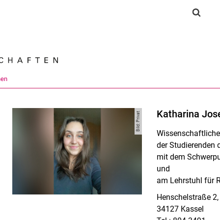
Springe direkt zu: Inhalt
Springe direkt zu: Suche
Springe direkt zu: Hauptnav
Suchf
Suchmas
nen
Katharina Jos
Bild: Privat
Wissenschaftliche 
der Studierenden
mit dem Schwerpun
und
am Lehrstuhl für 
Henschelstraße 2
34127 Kassel