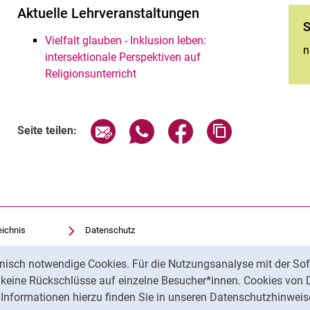
Aktuelle Lehrveranstaltungen
S
Vielfalt glauben - Inklusion leben:
n
intersektionale Perspektiven auf
Religionsunterricht
Seite über E-Mail teilen
Seite über WhatsApp teilen (exte
Seite über Facebook teil
Adresse der Sei
Seite teilen:
eichnis
Datenschutz
Barrierefreiheit
nisch notwendige Cookies. Für die Nutzungsanalyse mit der Sof
Transparenter KI-Einsatz
t keine Rückschlüsse auf einzelne Besucher*innen. Cookies von 
Impressum
Informationen hierzu finden Sie in unseren Datenschutzhinweis