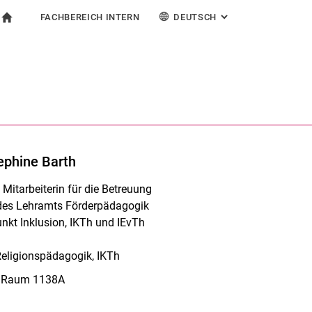
FACHBEREICH INTERN
DEUTSCH
: ALTERNATIVE SEI
igation
zur Startseite
ormular
chine
Für Beschäftigte
English
Español
Français
Suchen (öffnet externen Link in einem neuen Fenst
Italiano
ephine Barth
Mitarbeiterin für die Betreuung
 des Lehramts Förderpädagogik
kt Inklusion, IKTh und IEvTh
Religionspädagogik, IKTh
, Raum 1138A