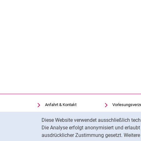
Anfahrt & Kontakt
Vorlesungsverz
Einrichtungen suchen
Uni-Bibliothek
Cookie-Hinweis
Diese Website verwendet ausschließlich tech
Stellenangebote
Moodle
Die Analyse erfolgt anonymisiert und erlaub
Cookie-Einstellungen
Panopto
ausdrücklicher Zustimmung gesetzt. Weitere 