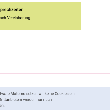
prechzeiten
ach Vereinbarung
rner Link, öffnet neues Fenster)
en (externer Link, öffnet neues Fenster)
te kopieren
tware Matomo setzen wir keine Cookies ein.
Nach oben
Drittanbietern werden nur nach
en.