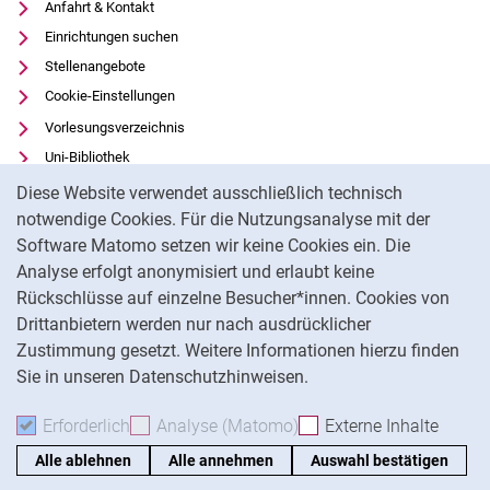
Anfahrt & Kontakt
Einrichtungen suchen
Stellenangebote
Cookie-Einstellungen
Vorlesungsverzeichnis
Uni-Bibliothek
Cookie-Hinweis
Moodle
Diese Website verwendet ausschließlich technisch
Panopto
notwendige Cookies. Für die Nutzungsanalyse mit der
Software Matomo setzen wir keine Cookies ein. Die
Datenschutz
Analyse erfolgt anonymisiert und erlaubt keine
Barrierefreiheit
Rückschlüsse auf einzelne Besucher*innen. Cookies von
Transparenter KI-Einsatz
Drittanbietern werden nur nach ausdrücklicher
Impressum
Zustimmung gesetzt. Weitere Informationen hierzu finden
Sie in unseren Datenschutzhinweisen.
Na
Erforderlich
Erforderliche Cookies akzeptieren
Analyse (Matomo)
Analyse-Cookies akzepti
Externe Inhalte
: Exte
Alle ablehnen
Alle annehmen
Auswahl bestätigen