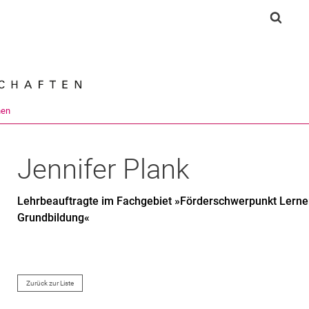
Springe direkt zu: Inhalt
Springe direkt zu: Suche
Springe direkt zu: Hauptnav
Suchf
Suchmas
nen
Jennifer
Plank
Lehrbeauftragte im Fachgebiet »Förderschwerpunkt Lerne
Grundbildung«
Zurück zur Liste