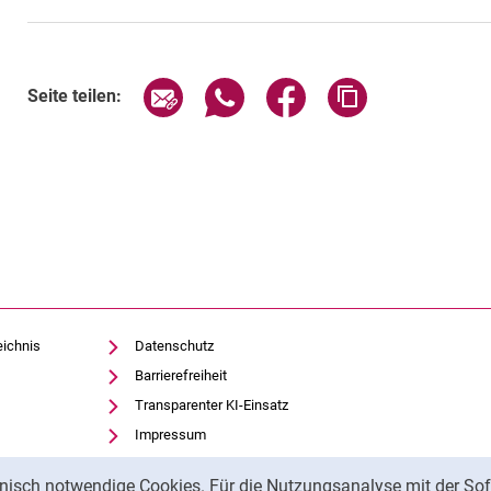
Seite über E-Mail teilen
Seite über WhatsApp teilen (exte
Seite über Facebook teil
Adresse der Sei
Seite teilen:
eichnis
Datenschutz
Barrierefreiheit
Transparenter KI-Einsatz
Impressum
nisch notwendige Cookies. Für die Nutzungsanalyse mit der Sof