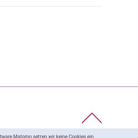
rner Link, öffnet neues Fenster)
en (externer Link, öffnet neues Fenster)
te kopieren
Nach oben
tware Matomo setzen wir keine Cookies ein.