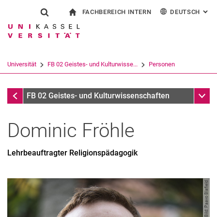
FACHBEREICH INTERN
DEUTSCH
: AL
Springe direkt zu: Inhalt
Springe direkt zu: Suche
Springe direkt zu: Hauptnav
zur Startseite
Suchformular
Suchbegriff
Für Beschäftigte
English
Español
Français
Suchmaschine
Universität
FB 02 Geistes- und Kulturwisse...
Personen
Italiano
Suchen (öffnet externen Link in einem 
Personen
Unter
FB 02 Geistes- und Kulturwissenschaften
Dominic
Fröhle
Lehrbeauftragter Religionspädagogik
Bild: Paavo Blafield