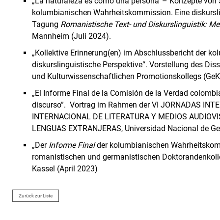
„La naturaleza es como una persona' – Konzepte von 
kolumbianischen Wahrheitskommission. Eine diskurslin
Tagung
Romanistische Text- und Diskurslinguistik: M
Mannheim (Juli 2024).
„Kollektive Erinnerung(en) im Abschlussbericht der 
diskurslinguistische Perspektive“. Vorstellung des Dis
und Kulturwissenschaftlichen Promotionskollegs (Ge
„El Informe Final de la Comisión de la Verdad colombia
discurso”. Vortrag im Rahmen der VI JORNADAS IN
INTERNACIONAL DE LITERATURA Y MEDIOS AUDIOV
LENGUAS EXTRANJERAS, Universidad Nacional de Gener
„Der
Informe Final
der kolumbianischen Wahrheitskom
romanistischen und germanistischen Doktorandenkolloq
Kassel (April 2023)
Zurück zur Liste