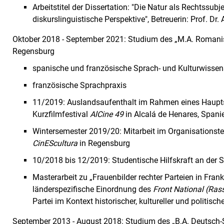
Arbeitstitel der Dissertation: "Die Natur als Rechtssub
diskurslinguistische Perspektive", Betreuerin: Prof. Dr.
Oktober 2018 - September 2021: Studium des „M.A. Romanis
Regensburg
spanische und französische Sprach- und Kulturwissen
französische Sprachpraxis
11/2019: Auslandsaufenthalt im Rahmen eines Haup
Kurzfilmfestival
AlCine 49
in Alcalá de Henares, Spani
Wintersemester 2019/20: Mitarbeit im Organisationste
CinEScultura
in Regensburg
10/2018 bis 12/2019: Studentische Hilfskraft an der S
Masterarbeit zu „Frauenbilder rechter Parteien in Fran
länderspezifische Einordnung des
Front National (Ra
Partei im Kontext historischer, kultureller und politische
September 2013 - August 2018: Studium des „B.A. Deutsch-