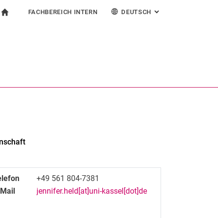
FACHBEREICH INTERN
DEUTSCH
: ALTERNATIVE SEI
igation
zur Startseite
ormular
chine
Für Beschäftigte
English
Español
Français
Suchen (öffnet externen Link in einem neuen Fenst
Italiano
nschaft
elefon
+49 561 804-7381
-Mail
jennifer.held[at]uni-kassel[dot]de