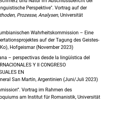
Schmerz und Natur im Abschlussbericht der
guistische Perspektive". Vortrag auf der
ethoden, Prozesse, Analysen
, Universität
kolumbianischen Wahrheitskommission – Eine
sertationsprojektes auf der Tagung des Geistes-
KKo), Hofgeismar (November 2023)
na – perspectivas desde la lingüística del
TERNACIONALES Y II CONGRESO
ISUALES EN
al San Martín, Argentinien (Juni/Juli 2023)
mission“. Vortrag im Rahmen des
uiums am Institut für Romanistik, Universität