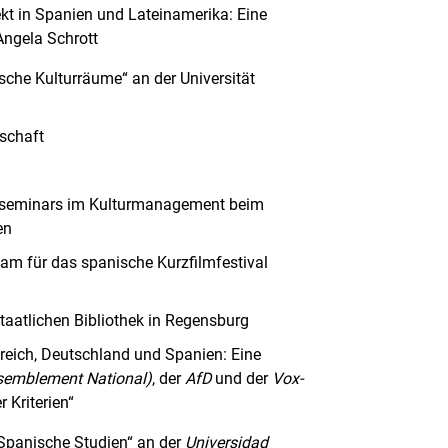
jekt in Spanien und Lateinamerika: Eine
 Angela Schrott
che Kulturräume“ an der Universität
schaft
tseminars im Kulturmanagement beim
en
am für das spanische Kurzfilmfestival
taatlichen Bibliothek in Regensburg
kreich, Deutschland und Spanien: Eine
ssemblement National)
, der
AfD
und der
Vox-
r Kriterien“
Spanische Studien“ an der
Universidad