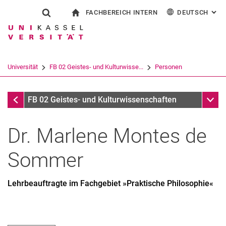
FACHBEREICH INTERN
DEUTSCH
: AL
Springe direkt zu: Inhalt
Springe direkt zu: Suche
Springe direkt zu: Hauptnav
zur Startseite
Suchformular
Suchbegriff
Für Beschäftigte
English
Español
Français
Suchmaschine
Universität
FB 02 Geistes- und Kulturwisse...
Personen
Italiano
Suchen (öffnet externen Link in einem 
Personen
Unter
FB 02 Geistes- und Kulturwissenschaften
Dr.
Marlene
Montes de
Sommer
Lehrbeauftragte im Fachgebiet »Praktische Philosophie«