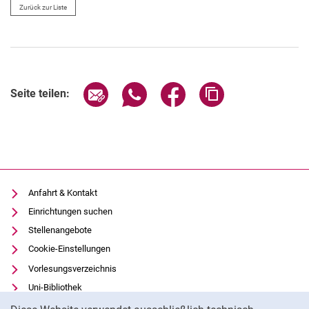
Zurück zur Liste
Seite über E-Mail teilen
Seite über WhatsApp teilen (exter
Seite über Facebook teile
Adresse der Seite
Seite teilen:
Anfahrt & Kontakt
Einrichtungen suchen
Stellenangebote
Cookie-Einstellungen
Vorlesungsverzeichnis
Uni-Bibliothek
Cookie-Hinweis
Moodle