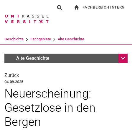
FACHBEREICH INTERN
Springe direkt zu: Inhalt
Springe direkt zu: Suche
Springe direkt zu: Hauptnav
zur Startseite
Suchformular
Suchbegriff
Für Beschäftigte
Suchmaschine
Geschichte
Fachgebiete
Alte Geschichte
Suchen (öffnet externen Link in einem 
Unter
Infothek NEU
Alte Geschichte
Zurück
04.09.2025
Neuerscheinung:
Gesetzlose in den
Bergen