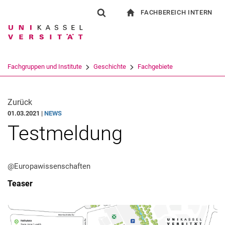
FACHBEREICH INTERN
Springe direkt zu: Inhalt
Springe direkt zu: Suche
Springe direkt zu: Hauptnav
zur Startseite
Suchformular
Suchbegriff
Für Beschäftigte
Suchmaschine
Fachgruppen und Institute
Geschichte
Fachgebiete
Suchen (öffnet externen Link in einem 
Zurück
01.03.2021 |
NEWS
Testmeldung
@Europawissenschaften
Teaser