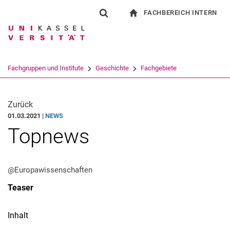
FACHBEREICH INTERN
Springe direkt zu: Inhalt
Springe direkt zu: Suche
Springe direkt zu: Hauptnav
zur Startseite
Suchformular
Suchbegriff
Für Beschäftigte
Suchmaschine
Fachgruppen und Institute
Geschichte
Fachgebiete
Suchen (öffnet externen Link in einem 
Zurück
01.03.2021 |
NEWS
Topnews
@Europawissenschaften
Teaser
Inhalt