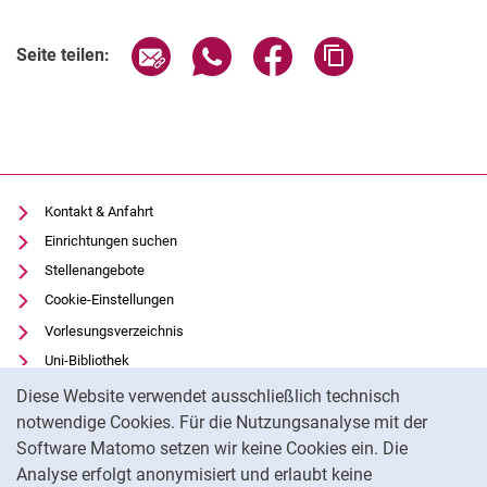
Seite über E-Mail teilen
Seite über WhatsApp teilen (exter
Seite über Facebook teile
Adresse der Seite
Seite teilen:
Kontakt & Anfahrt
Einrichtungen suchen
Stellenangebote
Cookie-Einstellungen
Vorlesungsverzeichnis
Uni-Bibliothek
Cookie-Hinweis
Moodle
Diese Website verwendet ausschließlich technisch
Panopto
notwendige Cookies. Für die Nutzungsanalyse mit der
Software Matomo setzen wir keine Cookies ein. Die
Datenschutz
Analyse erfolgt anonymisiert und erlaubt keine
Barrierefreiheit