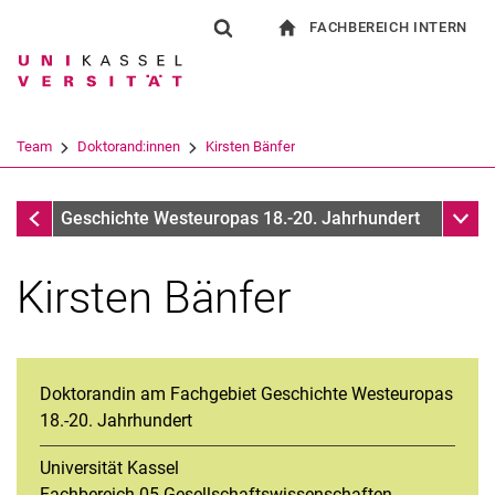
FACHBEREICH INTERN
Springe direkt zu: Inhalt
Springe direkt zu: Suche
Springe direkt zu: Hauptnav
zur Startseite
Suchformular
Suchbegriff
Für Beschäftigte
Suchmaschine
Team
Doktorand:innen
Kirsten Bänfer
Suchen (öffnet externen Link in einem 
Doktorand:innen
Unter
Geschichte Westeuropas 18.-20. Jahrhundert
Kirsten Bänfer
Doktorandin am Fachgebiet Geschichte Westeuropas
18.-20. Jahrhundert
Universität Kassel
Fachbereich 05 Gesellschaftswissenschaften