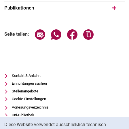
Publikationen
Seite über E-Mail teilen
Seite über WhatsApp teilen (exter
Seite über Facebook teile
Adresse der Seite
Seite teilen:
Kontakt & Anfahrt
Einrichtungen suchen
Stellenangebote
Cookie-Einstellungen
Vorlesungsverzeichnis
Uni-Bibliothek
Cookie-Hinweis
Moodle
Diese Website verwendet ausschließlich technisch