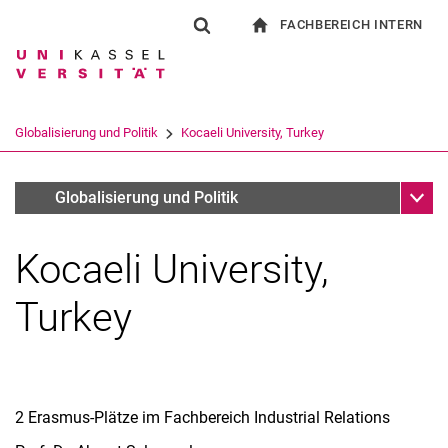
FACHBEREICH INTERN
Springe direkt zu: Inhalt
Springe direkt zu: Suche
Springe direkt zu: Hauptnav
zur Startseite
Suchformular
Suchbegriff
Für Beschäftigte
Suchmaschine
Globalisierung und Politik
Kocaeli University, Turkey
Suchen (öffnet externen Link in einem 
Unter
Austauschprogramme
Globalisierung und Politik
Kocaeli University,
Turkey
2 Erasmus-Plätze im Fachbereich Industrial Relations