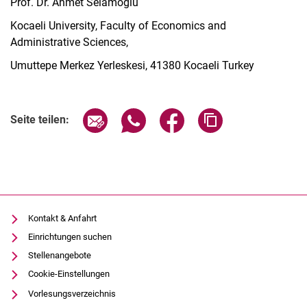
Prof. Dr. Ahmet Selamoglu
Kocaeli University, Faculty of Economics and
Administrative Sciences,
Umuttepe Merkez Yerleskesi, 41380 Kocaeli Turkey
Seite über E-Mail teilen
Seite über WhatsApp teilen (exter
Seite über Facebook teile
Adresse der Seite
Seite teilen:
Kontakt & Anfahrt
Einrichtungen suchen
Stellenangebote
Cookie-Einstellungen
Vorlesungsverzeichnis