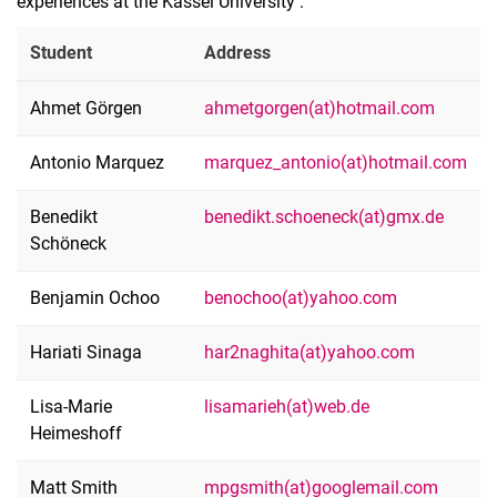
experiences at the Kassel University .
Student
Address
Ahmet Görgen
ahmetgorgen(at)hotmail.com
Antonio Marquez
marquez_antonio(at)hotmail.com
Benedikt
benedikt.schoeneck(at)gmx.de
Schöneck
Benjamin Ochoo
benochoo(at)yahoo.com
Hariati Sinaga
har2naghita(at)yahoo.com
Lisa-Marie
lisamarieh(at)web.de
Heimeshoff
Matt Smith
mpgsmith(at)googlemail.com