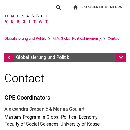
FACHBEREICH INTERN
Springe direkt zu: Inhalt
Springe direkt zu: Suche
Springe direkt zu: Hauptnav
zur Startseite
Suchformular
Suchbegriff
Für Beschäftigte
Suchmaschine
Globalisierung und Politik
M.A. Global Political Economy
Contact
Suchen (öffnet externen Link in einem 
M.A. Global Political Economy
Unter
Globalisierung und Politik
Contact
GPE Coordinators
Aleksandra Draganić
& Marina Goulart
Master’s Program in Global Political Economy
Faculty of Social Sciences, University of Kassel