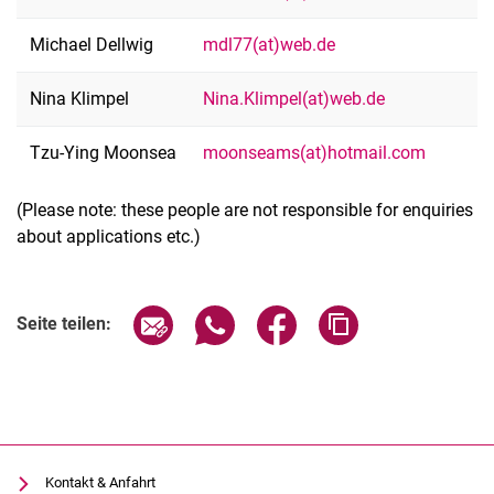
Michael Dellwig
mdl77(at)web.de
Nina Klimpel
Nina.Klimpel(at)web.de
Tzu-Ying Moonsea
moonseams(at)hotmail.com
(Please note: these people are not responsible for enquiries
about applications etc.)
Seite über E-Mail teilen
Seite über WhatsApp teilen (exter
Seite über Facebook teile
Adresse der Seite
Seite teilen:
Kontakt & Anfahrt